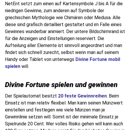
NetEnt setzt zum einen auf Kartensymbole J bis A für die
niedrigen Gewinne, zum anderen auf Symbole der
griechischen Mythologie wie Chimären oder Medusa. Alle
diese sind grafisch detailliert gestaltet und im Falle eines
Gewinnes wunderbar animiert. Der untere Bildschirmrand ist
für die Anzeigen und Einstellungen reserviert. Die
Aufteilung aller Elemente ist sinnvoll angeordnet und man
findet sich schnell zurecht, selbst wenn man auf seinem
Handy oder Tablet von unterwegs
Divine Fortune mobil
spielen
will.
Divine Fortune spielen und gewinnen
Der Spielautomat besitzt
20 feste Gewinnreihen
. Beim
Einsatz ist man relativ flexibel. Man kann seinen Münzwert
einstellen und festlegen wie viele Münzen man je
Gewinnlinie setzen will. Somit ist der minimale Einsatz je
Spielrunde 20 Cent. Wer volles Risiko gehen will kann auch