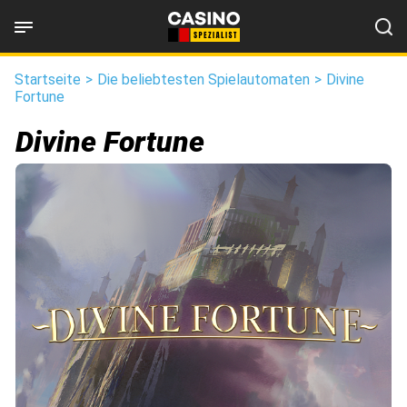
Startseite
>
Die beliebtesten Spielautomaten
>
Divine
Fortune
Divine Fortune