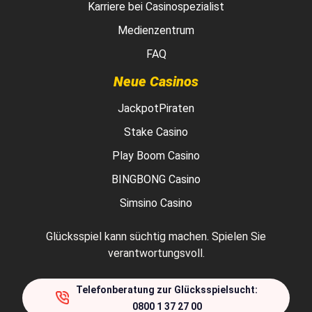
Karriere bei Casinospezialist
Medienzentrum
FAQ
Neue Casinos
JackpotPiraten
Stake Casino
Play Boom Casino
BINGBONG Casino
Simsino Casino
Glücksspiel kann süchtig machen. Spielen Sie
verantwortungsvoll.
Telefonberatung zur Glücksspielsucht:
0800 1 37 27 00