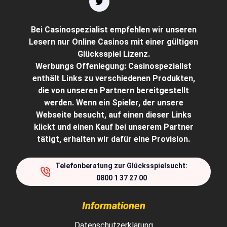
Bei Casinospezialist empfehlen wir unseren
Lesern nur Online Casinos mit einer gültigen
Glücksspiel Lizenz.
Werbungs Offenlegung: Casinospezialist
enthält Links zu verschiedenen Produkten,
die von unseren Partnern bereitgestellt
werden. Wenn ein Spieler, der unsere
Webseite besucht, auf einen dieser Links
klickt und einen Kauf bei unserem Partner
tätigt, erhalten wir dafür eine Provision.
Telefonberatung zur Glücksspielsucht:
0800 1 37 27 00
Informationen
Datenschutzerklärung