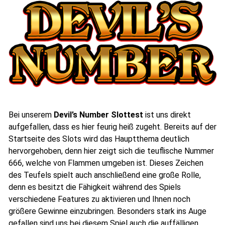
Bei unserem
Devil’s Number Slottest
ist uns direkt
aufgefallen, dass es hier feurig heiß zugeht. Bereits auf der
Startseite des Slots wird das Hauptthema deutlich
hervorgehoben, denn hier zeigt sich die teuflische Nummer
666, welche von Flammen umgeben ist. Dieses Zeichen
des Teufels spielt auch anschließend eine große Rolle,
denn es besitzt die Fähigkeit während des Spiels
verschiedene Features zu aktivieren und Ihnen noch
größere Gewinne einzubringen. Besonders stark ins Auge
gefallen sind uns bei diesem Spiel auch die auffälligen