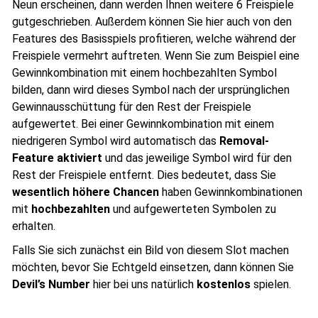
Neun erscheinen, dann werden Ihnen weitere 6 Freispiele
gutgeschrieben. Außerdem können Sie hier auch von den
Features des Basisspiels profitieren, welche während der
Freispiele vermehrt auftreten. Wenn Sie zum Beispiel eine
Gewinnkombination mit einem hochbezahlten Symbol
bilden, dann wird dieses Symbol nach der ursprünglichen
Gewinnausschüttung für den Rest der Freispiele
aufgewertet. Bei einer Gewinnkombination mit einem
niedrigeren Symbol wird automatisch das
Removal-
Feature aktiviert
und das jeweilige Symbol wird für den
Rest der Freispiele entfernt. Dies bedeutet, dass Sie
wesentlich höhere Chancen
haben Gewinnkombinationen
mit
hochbezahlten
und aufgewerteten Symbolen zu
erhalten.
Falls Sie sich zunächst ein Bild von diesem Slot machen
möchten, bevor Sie Echtgeld einsetzen, dann können Sie
Devil’s Number
hier bei uns natürlich
kostenlos
spielen.