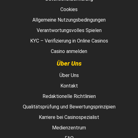
Cookies
Allgemeine Nutzungsbedingungen
Verantwortungsvolles Spielen
KYC – Verifizierung in Online Casinos
Casino anmelden
Über Uns
Über Uns
Kontakt
Redaktionelle Richtlinien
Qualitätsprüfung und Bewertungsprinzipien
Karriere bei Casinospezialist
Medienzentrum