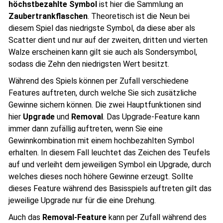
höchstbezahlte Symbol
ist hier die Sammlung an
Zaubertrankflaschen
. Theoretisch ist die Neun bei
diesem Spiel das niedrigste Symbol, da diese aber als
Scatter dient und nur auf der zweiten, dritten und vierten
Walze erscheinen kann gilt sie auch als Sondersymbol,
sodass die Zehn den niedrigsten Wert besitzt.
Während des Spiels können per Zufall verschiedene
Features auftreten, durch welche Sie sich zusätzliche
Gewinne sichern können. Die zwei Hauptfunktionen sind
hier
Upgrade
und
Removal
. Das Upgrade-Feature kann
immer dann zufällig auftreten, wenn Sie eine
Gewinnkombination mit einem hochbezahlten Symbol
erhalten. In diesem Fall leuchtet das Zeichen des Teufels
auf und verleiht dem jeweiligen Symbol ein Upgrade, durch
welches dieses noch höhere Gewinne erzeugt. Sollte
dieses Feature während des Basisspiels auftreten gilt das
jeweilige Upgrade nur für die eine Drehung.
Auch das
Removal-Feature
kann per Zufall während des