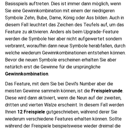
Basisspiels auftreten. Dies ist immer dann möglich, wenn
Sie eine Gewinnkombination mit einem der niedrigeren
Symbole Zehn, Bube, Dame, König oder Ass bilden. Auch in
diesem Fall leuchtet das Zeichen des Teufels auf, um das
Feature zu aktivieren. Anders als beim Upgrade-Feature
werden die Symbole hier aber nicht aufgewertet sondern
verbrannt, woraufhin dann neue Symbole herabfallen, durch
welche wiederum Gewinnkombinationen entstehen können.
Bevor die neuen Symbole erscheinen erhalten Sie aber
natürlich erst die Gewinne für die ursprüngliche
Gewinnkombination
.
Das Feature, mit dem Sie bei Devil’s Number aber die
meisten Gewinne sammeln können, ist die
Freispielrunde
.
Diese wird dann aktiviert, wenn die Neun auf der zweiten,
dritten und vierten Walze erscheint. In diesem Fall werden
Ihnen
12 Freispiele
gutgeschrieben, während derer Sie
wiederum verschiedene Features erhalten können. Sollte
während der Freispiele beispielsweise wieder dreimal die