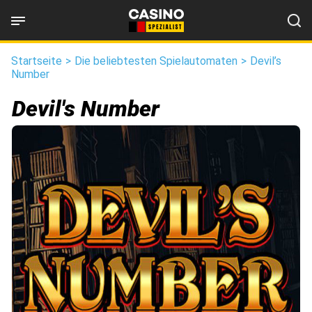
Startseite
>
Die beliebtesten Spielautomaten
>
Devil’s
Number
Devil's Number