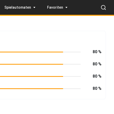
Spielautomaten
Favoriten
80 %
80 %
80 %
80 %