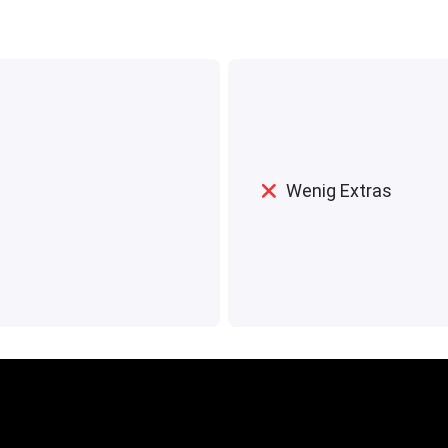
Wenig Extras