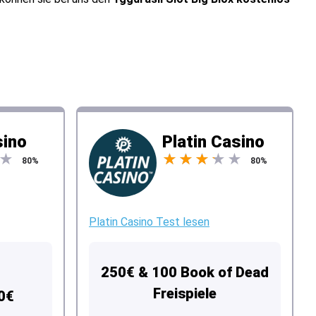
sino
Platin Casino
★
★
★
★
★
★
★
★
★
★
★
★
80%
80%
Platin Casino Test lesen
250€ & 100 Book of Dead
Freispiele
0€