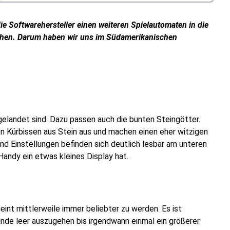
ie Softwarehersteller einen weiteren Spielautomaten in die
uchen. Darum haben wir uns im Südamerikanischen
gelandet sind. Dazu passen auch die bunten Steingötter.
n Kürbissen aus Stein aus und machen einen eher witzigen
d Einstellungen befinden sich deutlich lesbar am unteren
Handy ein etwas kleines Display hat.
eint mittlerweile immer beliebter zu werden. Es ist
unde leer auszugehen bis irgendwann einmal ein größerer