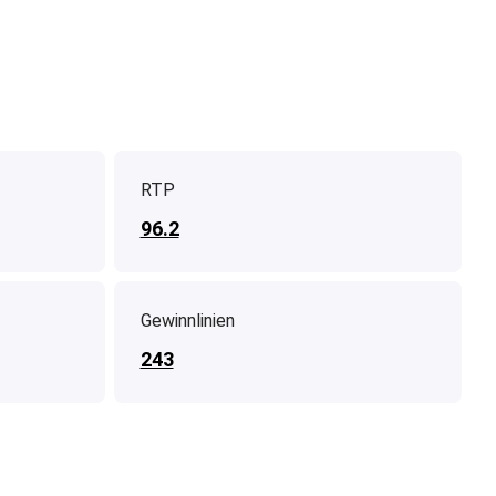
RTP
96.2
Gewinnlinien
243