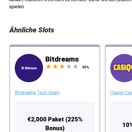
spielen.
Ähnliche Slots
Bitdreams
★
★
★
★
★
★
★
★
★
★
80%
Bitdreams Test lesen
Casiqo Cas
€2,000 Paket (225%
10%
Bonus)