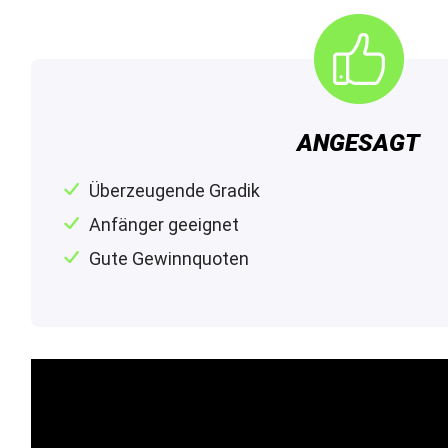
ANGESAGT
Überzeugende Gradik
Anfänger geeignet
Gute Gewinnquoten