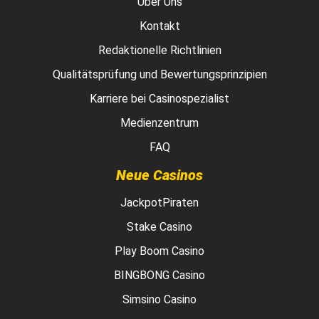
Über Uns
Kontakt
Redaktionelle Richtlinien
Qualitätsprüfung und Bewertungsprinzipien
Karriere bei Casinospezialist
Medienzentrum
FAQ
Neue Casinos
JackpotPiraten
Stake Casino
Play Boom Casino
BINGBONG Casino
Simsino Casino