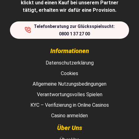
klickt und einen Kauf bei unserem Partner
tätigt, erhalten wir dafür eine Provision.
Telefonberatung zur Glücksspielsucht:
0800 1 37 27 00
Informationen
Datenschutzerklärung
Cookies
Allgemeine Nutzungsbedingungen
Verantwortungsvolles Spielen
KYC – Verifizierung in Online Casinos
Casino anmelden
Über Uns