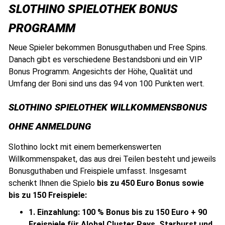
SLOTHINO SPIELOTHEK BONUS
PROGRAMM
Neue Spieler bekommen Bonusguthaben und Free Spins.
Danach gibt es verschiedene Bestandsboni und ein VIP
Bonus Programm. Angesichts der Höhe, Qualität und
Umfang der Boni sind uns das 94 von 100 Punkten wert.
SLOTHINO SPIELOTHEK WILLKOMMENSBONUS
OHNE ANMELDUNG
Slothino lockt mit einem bemerkenswerten
Willkommenspaket, das aus drei Teilen besteht und jeweils
Bonusguthaben und Freispiele umfasst. Insgesamt
schenkt Ihnen die Spielo
bis zu 450 Euro Bonus sowie
bis zu 150 Freispiele:
1. Einzahlung: 100 % Bonus bis zu 150 Euro + 90
Freispiele für Aloha! Cluster Pays, Starburst und