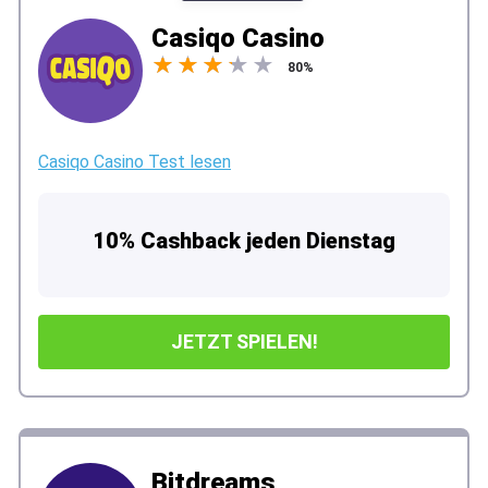
Casiqo Casino
★
★
★
★
★
★
★
★
★
★
80%
Casiqo Casino Test lesen
10% Cashback jeden Dienstag
JETZT SPIELEN!
Bitdreams