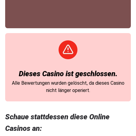
Dieses Casino ist geschlossen.
Alle Bewertungen wurden gelöscht, da dieses Casino
nicht länger operiert.
Schaue stattdessen diese Online
Casinos an: