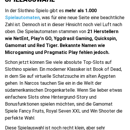
In der Slothino Spielo gibt es
mehr als 1.000
Spielautomaten
, was für eine neue Seite eine beachtliche
Zahl ist. Dennoch ist in dieser Hinsicht noch viel Luft nach
oben. Die Spielautomaten stammen von
21 Herstellern
wie NetEnt, Play’n GO, Yggdrasil Gaming, Quickspin,
Gamomat und Red Tiger. Bekannte Namen wie
Microgaming und Pragmatic Play fehlen jedoch.
Schon jetzt können Sie viele absolute Top-Slots auf
Slothino spielen. Ein moderner Klassiker ist Book of Dead,
in dem Sie auf virtuelle Schatzsuche im alten Ägypten
gehen. In Narcos tauchen Sie ein in die Welt der
südamerikanischen Drogenkartelle. Wenn Sie lieber etwas
einfachere Slots ohne Hintergrund-Story und
Bonusfunktionen spielen möchten, sind die Gamomat
Spiele Fancy Fruits, Royal Seven XXL und Win Shooter die
perfekte Wahl.
Diese Spielauswahl ist noch recht klein, aber sehr