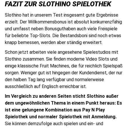
FAZIT ZUR SLOTHINO SPIELOTHEK
Slothino hat in unserem Test insgesamt gute Ergebnisse
erzielt. Der Willkommensbonus ist absolut konkurrenzfähig
und umfasst neben Bonusguthaben auch viele Freispiele
für beliebte Top-Slots. Die Bestandsboni sind noch etwas
knapp bemessen, werden aber ständig erweitert.
Schon jetzt arbeiten viele angesehene Spielestudios mit
Slothino zusammen. Sie finden moderne Video Slots und
einige klassische Fruit Machines, die für reichlich Spielspaß
sorgen. Weniger gut ist hingegen der Kundendienst, der nur
den halben Tag lang verfügbar und normalerweise
ausschließlich auf Englisch erreichbar ist.
Im Vergleich zu anderen Seiten sticht Slothino außer
dem ungewöhnlichen Thema in einem Punkt heraus: Es
ist eine gelungene Kombination aus Pay N Play
Spielothek und normaler Spielothek mit Anmeldung.
Sie können demzufolge auch spielen und ein- und