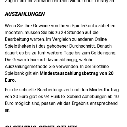
Zugriff auf Ihr Guthaben einfach wieder über Trustly an.
AUSZAHLUNGEN
Wenn Sie Ihre Gewinne von Ihrem Spielerkonto abheben
möchten, müssen Sie bis zu 24 Stunden auf die
Bearbeitung warten. Im Vergleich zu anderen Online
Spielotheken ist das gehobener Durchschnitt. Danach
dauert es bis zu fünf weitere Tage bis zum Geldeingang.
Die Gesamtdauer ist davon abhängig, welche
Auszahlungsmethode Sie verwenden. In der Slothino
Spielbank gilt ein
Mindestauszahlungsbetrag von 20
Euro.
Für die schnelle Bearbeitungszeit und den Mindestbetrag
von 20 Euro gibt es 94 Punkte. Sobald Abhebungen ab 10
Euro möglich sind, passen wir das Ergebnis entsprechend
an.