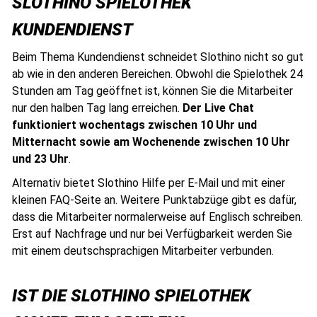
SLOTHINO SPIELOTHEK
KUNDENDIENST
Beim Thema Kundendienst schneidet Slothino nicht so gut
ab wie in den anderen Bereichen. Obwohl die Spielothek 24
Stunden am Tag geöffnet ist, können Sie die Mitarbeiter
nur den halben Tag lang erreichen.
Der Live Chat
funktioniert wochentags zwischen 10 Uhr und
Mitternacht sowie am Wochenende zwischen 10 Uhr
und 23 Uhr
.
Alternativ bietet Slothino Hilfe per E-Mail und mit einer
kleinen FAQ-Seite an. Weitere Punktabzüge gibt es dafür,
dass die Mitarbeiter normalerweise auf Englisch schreiben.
Erst auf Nachfrage und nur bei Verfügbarkeit werden Sie
mit einem deutschsprachigen Mitarbeiter verbunden.
IST DIE SLOTHINO SPIELOTHEK