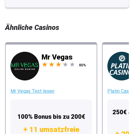
Ähnliche Casinos
Mr Vegas
★
★
★
★
★
★
★
★
★
★
80%
Mr Vegas Test lesen
Platin Casin
250€ &
100% Bonus bis zu 200€
+ 11 umsatzfreie