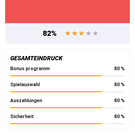
82%
★
★
★
★
★
★
★
★
★
★
GESAMTEINDRUCK
Bonus programm
80 %
Spielauswahl
80 %
Auszahlungen
80 %
Sicherheit
80 %