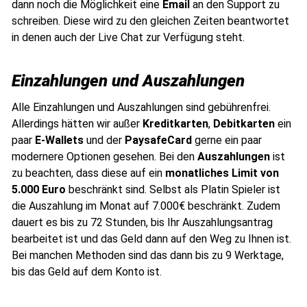
dann noch die Möglichkeit eine
Email
an den Support zu
schreiben. Diese wird zu den gleichen Zeiten beantwortet
in denen auch der Live Chat zur Verfügung steht.
Einzahlungen und Auszahlungen
Alle Einzahlungen und Auszahlungen sind gebührenfrei.
Allerdings hätten wir außer
Kreditkarten
,
Debitkarten
ein
paar
E-Wallets
und der
PaysafeCard
gerne ein paar
modernere Optionen gesehen. Bei den
Auszahlungen
ist
zu beachten, dass diese auf ein
monatliches Limit von
5.000 Euro
beschränkt sind. Selbst als Platin Spieler ist
die Auszahlung im Monat auf 7.000€ beschränkt. Zudem
dauert es bis zu 72 Stunden, bis Ihr Auszahlungsantrag
bearbeitet ist und das Geld dann auf den Weg zu Ihnen ist.
Bei manchen Methoden sind das dann bis zu 9 Werktage,
bis das Geld auf dem Konto ist.