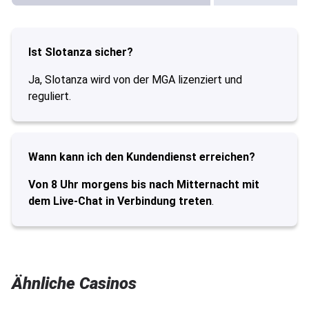
Ist Slotanza sicher?
Ja, Slotanza wird von der MGA lizenziert und
reguliert.
Wann kann ich den Kundendienst erreichen?
Von 8 Uhr morgens bis nach Mitternacht mit
dem Live-Chat in Verbindung treten
.
Ähnliche Casinos