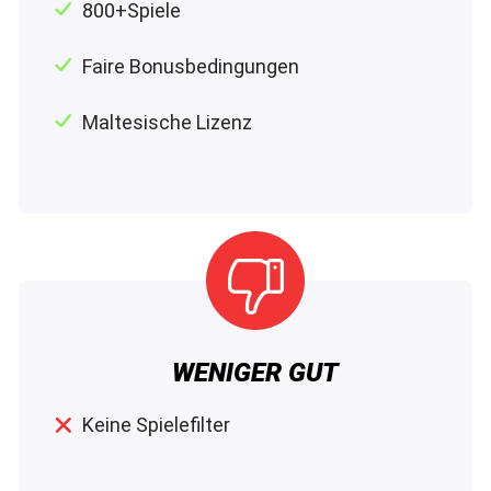
800+Spiele
Faire Bonusbedingungen
Maltesische Lizenz
WENIGER GUT
Keine Spielefilter