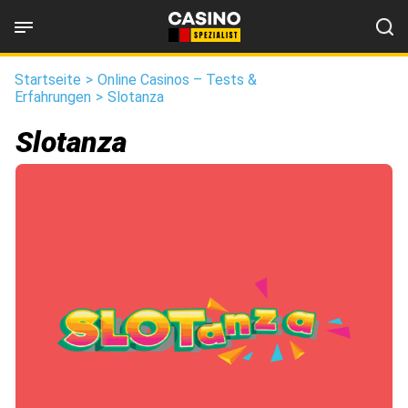
Startseite
>
Online Casinos – Tests &
Erfahrungen
>
Slotanza
Slotanza