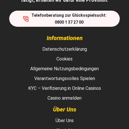
tätigt, erhalten wir dafür eine Provision.
Telefonberatung zur Glücksspielsucht:
0800 1 37 27 00
Informationen
Datenschutzerklärung
Cookies
Allgemeine Nutzungsbedingungen
Verantwortungsvolles Spielen
KYC – Verifizierung in Online Casinos
Casino anmelden
Über Uns
Über Uns