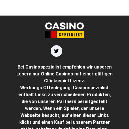
Bei Casinospezialist empfehlen wir unseren
Lesern nur Online Casinos mit einer gültigen
Glücksspiel Lizenz.
Werbungs Offenlegung: Casinospezialist
enthält Links zu verschiedenen Produkten,
die von unseren Partnern bereitgestellt
werden. Wenn ein Spieler, der unsere
Webseite besucht, auf einen dieser Links
klickt und einen Kauf bei unserem Partner