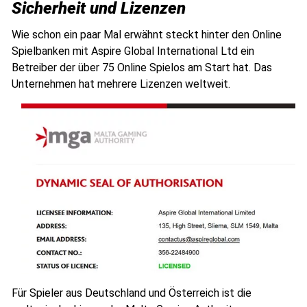
Sicherheit und Lizenzen
Wie schon ein paar Mal erwähnt steckt hinter den Online
Spielbanken mit Aspire Global International Ltd ein
Betreiber der über 75 Online Spielos am Start hat. Das
Unternehmen hat mehrere Lizenzen weltweit.
Für Spieler aus Deutschland und Österreich ist die