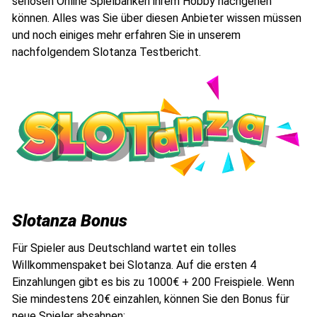
seriösen Online Spielbanken ihrem Hobby nachgehen
können. Alles was Sie über diesen Anbieter wissen müssen
und noch einiges mehr erfahren Sie in unserem
nachfolgendem Slotanza Testbericht.
Slotanza Bonus
Für Spieler aus Deutschland wartet ein tolles
Willkommenspaket bei Slotanza. Auf die ersten 4
Einzahlungen gibt es bis zu 1000€ + 200 Freispiele. Wenn
Sie mindestens 20€ einzahlen, können Sie den Bonus für
neue Spieler absahnen: