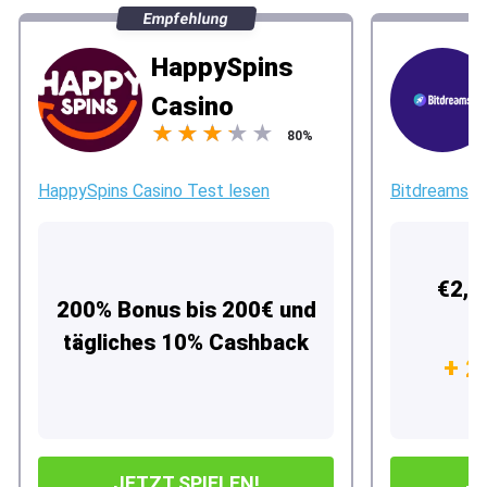
Empfehlung
HappySpins
Casino
★
★
★
★
★
★
★
★
★
★
80%
HappySpins Casino Test lesen
Bitdreams T
€2,0
200% Bonus bis 200€ und
tägliches 10% Cashback
+ 2
JETZT SPIELEN!
JE