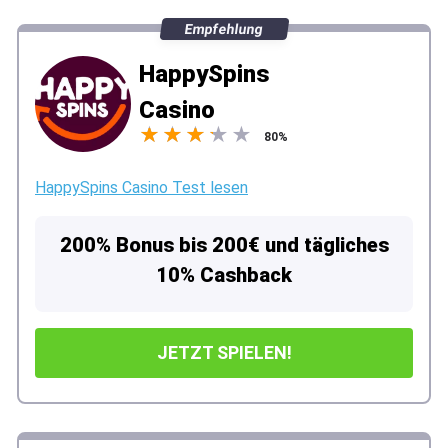
Empfehlung
HappySpins
Casino
★
★
★
★
★
★
★
★
★
★
80%
HappySpins Casino Test lesen
200% Bonus bis 200€ und tägliches
10% Cashback
JETZT SPIELEN!