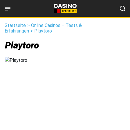
Startseite
>
Online Casinos – Tests &
Erfahrungen
>
Playtoro
Playtoro