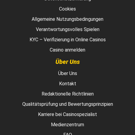
Cookies
Allgemeine Nutzungsbedingungen
Verantwortungsvolles Spielen
KYC – Verifizierung in Online Casinos
Casino anmelden
Über Uns
Über Uns
Kontakt
Redaktionelle Richtlinien
Qualitätsprüfung und Bewertungsprinzipien
Karriere bei Casinospezialist
Medienzentrum
FAQ