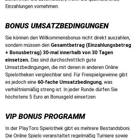
Einzahlungen vornehmen.
BONUS UMSATZBEDINGUNGEN
Sie können den Willkommensbonus nicht direkt auszahlen,
sondern müssen den
Gesamtbetrag (Einzahlungsbetrag
+ Bonusbetrag) 30-mal innerhalb von 30 Tagen
einsetzen.
Das sind durchschnittlich gute
Umsatzbedingungen, die mit denen in anderen Online
Spielotheken vergleichbar sind. Für Freispielgewinne gibt
es jedoch eine
60-fache Umsatzbedingung
, was
verhältnismäßig streng ist. In jeder Runde dürfen Sie
höchstens 5 Euro an Bonusgeld einsetzen.
VIP BONUS PROGRAMM
In der PlayToro Spielothek gibt es mehrere Bestandsboni.
Die Online Spielo veranstaltet regelmäßig Turniere sowie