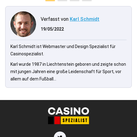
Verfasst von
Karl Schmidt
19/05/2022
Karl Schmidt ist Webmaster und Design Spezialist für
Casinospezialist.
Karl wurde 1987 in Liechtenstein geboren und zeigte schon
mit jungen Jahren eine große Leidenschaft für Sport, vor
allem auf dem Fußball...