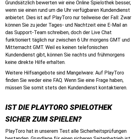
Grundsätzlich bewerten wir eine Online Spielothek besser,
wenn sie einen rund um die Uhr verfügbaren Kundendienst
anbietet. Dies ist auf PlayToro nur teilweise der Fall: Zwar
können Sie zu jeder Tages- und Nachtzeit eine E-Mail an
das Support-Team schreiben, doch der Live Chat
funktioniert täglich nur zwischen 6 Uhr morgens GMT und
Mitternacht GMT. Weil es keinen telefonischen
Kundendienst gibt, können Sie nachts und frühmorgens
keine direkte Hilfe erhalten.
Weitere Hilfsangebote sind Mangelware: Auf PlayToro
finden Sie weder eine FAQ. Wenn Sie eine Frage haben,
müssen Sie somit stets den Kundendienst kontaktieren.
IST DIE PLAYTORO SPIELOTHEK
SICHER ZUM SPIELEN?
PlayToro hat in unserem Test alle Sicherheitsprüfungen
bestanden. Grundlage für einen sicheren Seitenbetrieb ist