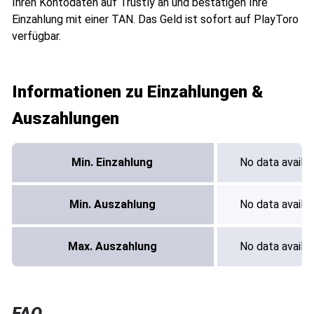
Ihren Kontodaten auf Trustly an und bestätigen Ihre
Einzahlung mit einer TAN. Das Geld ist sofort auf PlayToro
verfügbar.
Informationen zu Einzahlungen &
Auszahlungen
Min. Einzahlung
No data availab
Min. Auszahlung
No data availab
Max. Auszahlung
No data availab
FAQ