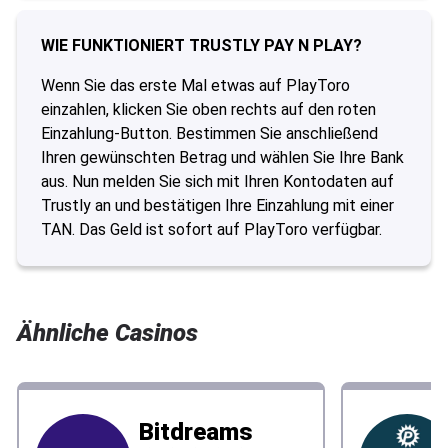
WIE FUNKTIONIERT TRUSTLY PAY N PLAY?
Wenn Sie das erste Mal etwas auf PlayToro
einzahlen, klicken Sie oben rechts auf den roten
Einzahlung-Button. Bestimmen Sie anschließend
Ihren gewünschten Betrag und wählen Sie Ihre Bank
aus. Nun melden Sie sich mit Ihren Kontodaten auf
Trustly an und bestätigen Ihre Einzahlung mit einer
TAN. Das Geld ist sofort auf PlayToro verfügbar.
Ähnliche Casinos
Bitdreams