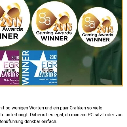
mit so wenigen Worten und ein paar Grafiken so viele
e unterbringt. Dabei ist es egal, ob man am PC sitzt oder von
 Menüführung denkbar einfach.