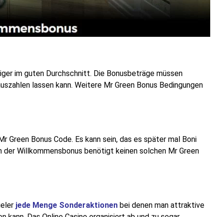
iger im guten Durchschnitt. Die Bonusbeträge müssen
uszahlen lassen kann. Weitere Mr Green Bonus Bedingungen
r Green Bonus Code. Es kann sein, das es später mal Boni
och der Willkommensbonus benötigt keinen solchen Mr Green
ieler
j
ede Menge Sonderaktionen
bei denen man attraktive
n kann. Das Online Casino organisiert ab und zu sogar