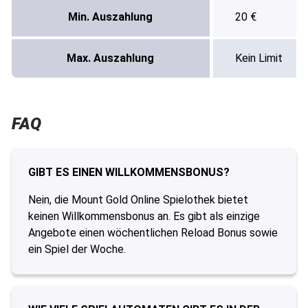
Min. Auszahlung
20 €
Max. Auszahlung
Kein Limit
FAQ
GIBT ES EINEN WILLKOMMENSBONUS?
Nein, die Mount Gold Online Spielothek bietet
keinen Willkommensbonus an. Es gibt als einzige
Angebote einen wöchentlichen Reload Bonus sowie
ein Spiel der Woche.