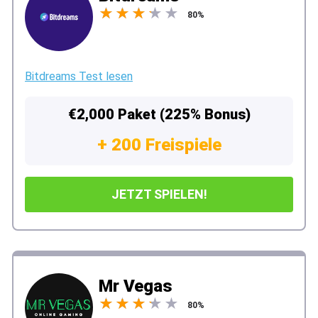
★
★
★
★
★
★
★
★
★
★
80%
Bitdreams Test lesen
€2,000 Paket (225% Bonus)
+ 200 Freispiele
JETZT SPIELEN!
Mr Vegas
★
★
★
★
★
★
★
★
★
★
80%