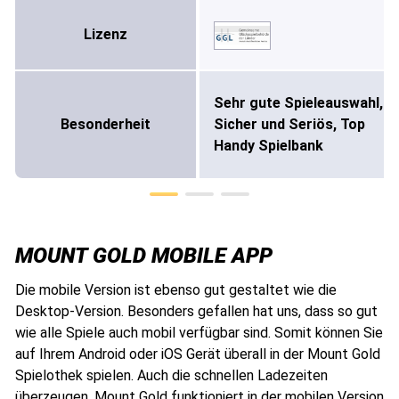
Lizenz
Sehr gute Spieleauswahl,
Besonderheit
Sicher und Seriös, Top
Handy Spielbank
MOUNT GOLD MOBILE APP
Die mobile Version ist ebenso gut gestaltet wie die
Desktop-Version. Besonders gefallen hat uns, dass so gut
wie alle Spiele auch mobil verfügbar sind. Somit können Sie
auf Ihrem Android oder iOS Gerät überall in der Mount Gold
Spielothek spielen. Auch die schnellen Ladezeiten
überzeugen. Mount Gold funktioniert in der mobilen Version