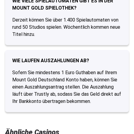
WIE VIELE SPIELAUTOMATEN GIBT ES IN DER
MOUNT GOLD SPIELOTHEK?
Derzeit können Sie über 1.400 Spielautomaten von
rund 50 Studios spielen. Wöchentlich kommen neue
Titel hinzu.
WIE LAUFEN AUSZAHLUNGEN AB?
Sofern Sie mindestens 1 Euro Guthaben auf Ihrem
Mount Gold Deutschland Konto haben, können Sie
einen Auszahlungsantrag stellen. Die Auszahlung
läuft über Trustly ab, sodass Sie das Geld direkt auf
Ihr Bankkonto übertragen bekommen.
Ähnliche Casinos