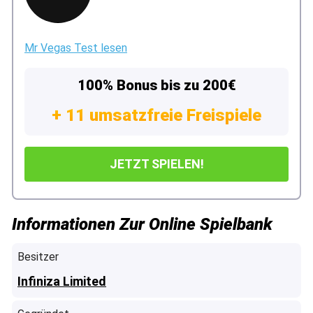
Mr Vegas Test lesen
100% Bonus bis zu 200€
+ 11 umsatzfreie Freispiele
JETZT SPIELEN!
Informationen Zur Online Spielbank
Besitzer
Infiniza Limited