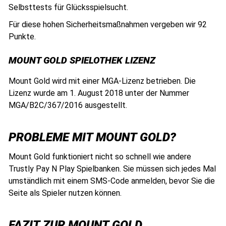
Selbsttests für Glücksspielsucht.
Für diese hohen Sicherheitsmaßnahmen vergeben wir 92
Punkte.
MOUNT GOLD SPIELOTHEK LIZENZ
Mount Gold wird mit einer MGA-Lizenz betrieben. Die
Lizenz wurde am 1. August 2018 unter der Nummer
MGA/B2C/367/2016 ausgestellt.
PROBLEME MIT MOUNT GOLD?
Mount Gold funktioniert nicht so schnell wie andere
Trustly Pay N Play Spielbanken. Sie müssen sich jedes Mal
umständlich mit einem SMS-Code anmelden, bevor Sie die
Seite als Spieler nutzen können.
FAZIT ZUR MOUNT GOLD