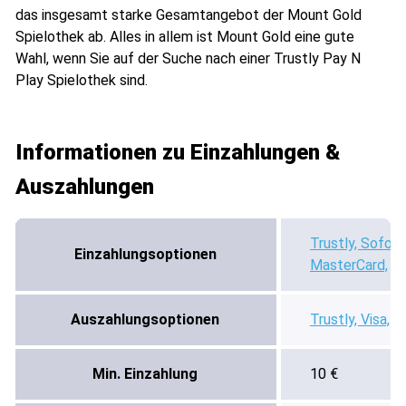
das insgesamt starke Gesamtangebot der Mount Gold
Spielothek ab. Alles in allem ist Mount Gold eine gute
Wahl, wenn Sie auf der Suche nach einer Trustly Pay N
Play Spielothek sind.
Informationen zu Einzahlungen &
Auszahlungen
Trustly,
Sofort
Einzahlungsoptionen
MasterCard,
Auszahlungsoptionen
Trustly,
Visa,
M
Min. Einzahlung
10 €