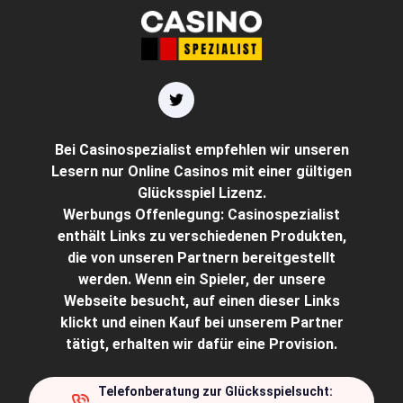
Bei Casinospezialist empfehlen wir unseren
Lesern nur Online Casinos mit einer gültigen
Glücksspiel Lizenz.
Werbungs Offenlegung: Casinospezialist
enthält Links zu verschiedenen Produkten,
die von unseren Partnern bereitgestellt
werden. Wenn ein Spieler, der unsere
Webseite besucht, auf einen dieser Links
klickt und einen Kauf bei unserem Partner
tätigt, erhalten wir dafür eine Provision.
Telefonberatung zur Glücksspielsucht: