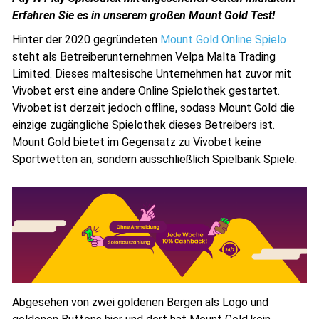
Erfahren Sie es in unserem großen Mount Gold Test!
Hinter der 2020 gegründeten
Mount Gold Online Spielo
steht als Betreiberunternehmen Velpa Malta Trading
Limited. Dieses maltesische Unternehmen hat zuvor mit
Vivobet erst eine andere Online Spielothek gestartet.
Vivobet ist derzeit jedoch offline, sodass Mount Gold die
einzige zugängliche Spielothek dieses Betreibers ist.
Mount Gold bietet im Gegensatz zu Vivobet keine
Sportwetten an, sondern ausschließlich Spielbank Spiele.
Abgesehen von zwei goldenen Bergen als Logo und