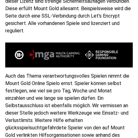
dieser Lizenz sind strenge Sicherheitsauflagen verbunden.
Diese erfüllt Mount Gold allesamt. Beispielsweise wird die
Seite durch eine SSL-Verbindung durch Let’s Encrypt
gesichert. Alle vorhandenen Spiele sind lizenziert und
reguliert.
Auch das Thema verantwortungsvolles Spielen nimmt die
Mount Gold Online Spielo ernst. Spieler können selbst
festlegen, wie viel sie pro Tag, Woche und Monat
einzahlen und wie lange sie spielen dürfen. Ein
Selbstausschluss ist ebenfalls möglich. Wir vermissen an
dieser Stelle jedoch weitere Werkzeuge wie Einsatz- und
Verlustlimits. Weitere Hilfe erhalten
glücksspielsuchtgefährdete Spieler von den auf Mount
Gold verlinkten Hilfsorganisationen sowie anhand des