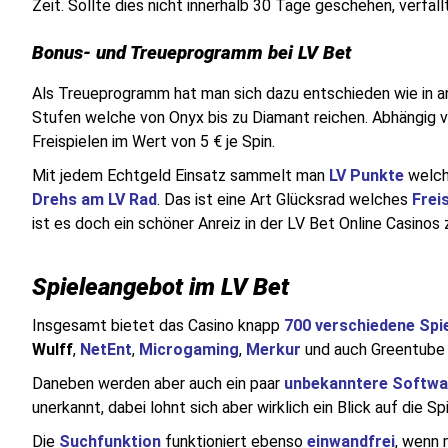
Zeit. Sollte dies nicht innerhalb 30 Tage geschehen, verfäl
Bonus- und Treueprogramm bei LV Bet
Als Treueprogramm hat man sich dazu entschieden wie in an
Stufen welche von Onyx bis zu Diamant reichen. Abhängig 
Freispielen im Wert von 5 € je Spin.
Mit jedem Echtgeld Einsatz sammelt man
LV Punkte
welch
Drehs am LV Rad
. Das ist eine Art Glücksrad welches
Frei
ist es doch ein schöner Anreiz in der LV Bet Online Casinos 
Spieleangebot im LV Bet
Insgesamt bietet das Casino knapp
700 verschiedene Spi
Wulff
,
NetEnt
,
Microgaming
,
Merkur
und auch Greentube
Daneben werden aber auch ein paar
unbekanntere Softwar
unerkannt, dabei lohnt sich aber wirklich ein Blick auf die Sp
Die
Suchfunktion
funktioniert ebenso
einwandfrei
, wenn 