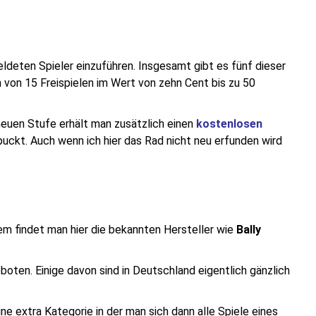
deten Spieler einzuführen. Insgesamt gibt es fünf dieser
n von 15 Freispielen im Wert von zehn Cent bis zu 50
euen Stufe erhält man zusätzlich einen
kostenlosen
uckt. Auch wenn ich hier das Rad nicht neu erfunden wird
m findet man hier die bekannten Hersteller wie
Bally
boten. Einige davon sind in Deutschland eigentlich gänzlich
ne extra Kategorie in der man sich dann alle Spiele eines