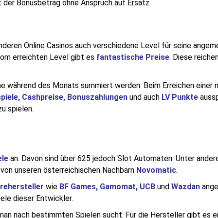
lt der Bonusbetrag ohne Anspruch auf Ersatz.
deren Online Casinos auch verschiedene Level für seine angemel
vom erreichten Level gibt es
fantastische Preise
. Diese reiche
e während des Monats summiert werden. Beim Erreichen einer n
spiele, Cashpreise, Bonuszahlungen
und auch
LV Punkte
aussp
zu spielen.
ele
an. Davon sind über 625 jedoch Slot Automaten. Unter andere
 von unseren österreichischen Nachbarn
Novomatic
.
ehersteller
wie
BF Games, Gamomat, UCB
und
Wazdan
ange
iele dieser Entwickler.
man nach bestimmten Spielen sucht. Für die Hersteller gibt es ei