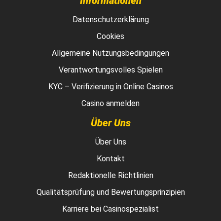
Informationen
Datenschutzerklärung
Cookies
Allgemeine Nutzungsbedingungen
Verantwortungsvolles Spielen
KYC – Verifizierung in Online Casinos
Casino anmelden
Über Uns
Über Uns
Kontakt
Redaktionelle Richtlinien
Qualitätsprüfung und Bewertungsprinzipien
Karriere bei Casinospezialist