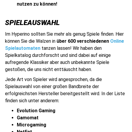
nutzen zu können!
SPIELEAUSWAHL
Im Hyperino sollten Sie mehr als genug Spiele finden.
Hier
können Sie die Walzen in
über 600 verschiedenen
Online
Spielautomaten
tanzen lassen!
Wir haben den
Spielkatalog durchforscht und sind dabei auf einige
aufregende Klassiker aber auch unbekannte Spiele
gestoßen, die uns nicht enttäuscht haben.
Jede Art von Spieler wird angesprochen, da die
Spielauswahl von einer großen Bandbreite der
erfolgreichsten Hersteller bereitgestellt wird.
In der Liste
finden sich unter anderem:
Evolution Gaming
Gamomat
Microgaming
NetEnt