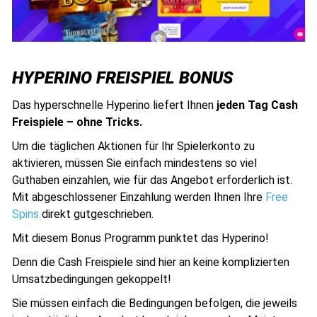
HYPERINO FREISPIEL BONUS
Das hyperschnelle Hyperino liefert Ihnen
jeden Tag Cash
Freispiele – ohne Tricks.
Um die täglichen Aktionen für Ihr Spielerkonto zu
aktivieren, müssen Sie einfach mindestens so viel
Guthaben einzahlen, wie für das Angebot erforderlich ist.
Mit abgeschlossener Einzahlung werden Ihnen Ihre
Free
Spins
direkt gutgeschrieben.
Mit diesem Bonus Programm punktet das Hyperino!
Denn die Cash Freispiele sind hier an keine komplizierten
Umsatzbedingungen gekoppelt!
Sie müssen einfach die Bedingungen befolgen, die jeweils