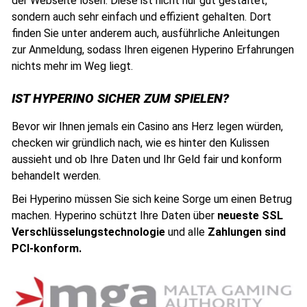
der Webseite lösen. Diese ist nicht nur gut gestaltet,
sondern auch sehr einfach und effizient gehalten.
Dort
finden Sie unter anderem auch, ausführliche Anleitungen
zur Anmeldung, sodass Ihren eigenen Hyperino Erfahrungen
nichts mehr im Weg liegt.
IST HYPERINO SICHER ZUM SPIELEN?
Bevor wir Ihnen jemals ein Casino ans Herz legen würden,
checken wir gründlich nach, wie es hinter den Kulissen
aussieht und ob Ihre Daten und Ihr Geld fair und konform
behandelt werden.
Bei Hyperino müssen Sie sich keine Sorge um einen Betrug
machen. Hyperino
schützt Ihre Daten über
neueste SSL
Verschlüsselungstechnologie
und alle
Zahlungen sind
PCI-konform.