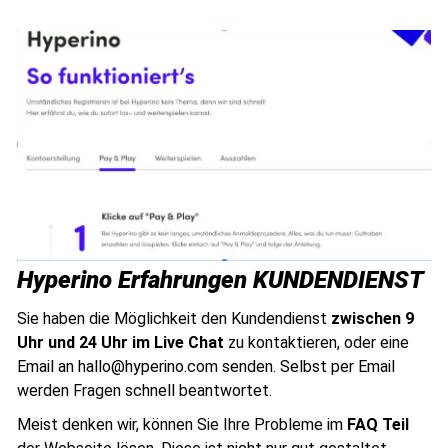
Hyperino Erfahrungen KUNDENDIENST
Sie haben die Möglichkeit den Kundendienst
zwischen 9
Uhr und 24 Uhr im Live Chat
zu kontaktieren, oder eine
Email an
hallo@hyperino.com
senden. Selbst per Email
werden Fragen schnell beantwortet.
Meist denken wir, können Sie Ihre Probleme im
FAQ Teil