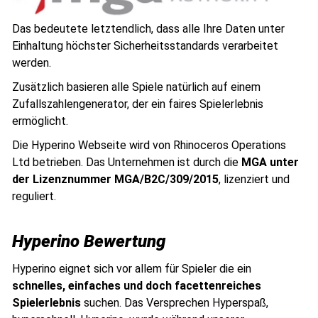
Das bedeutete letztendlich, dass alle Ihre Daten unter
Einhaltung höchster Sicherheitsstandards verarbeitet
werden.
Zusätzlich basieren alle Spiele natürlich auf einem
Zufallszahlengenerator, der ein faires Spielerlebnis
ermöglicht.
Die Hyperino Webseite wird von Rhinoceros Operations
Ltd betrieben. Das Unternehmen ist durch die
MGA unter
der Lizenznummer MGA/B2C/309/2015
,
lizenziert und
reguliert.
Hyperino Bewertung
Hyperino eignet sich vor allem für Spieler die ein
schnelles, einfaches und doch facettenreiches
Spielerlebnis
suchen. Das Versprechen Hyperspaß,