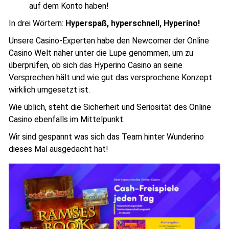
auf dem Konto haben!
In drei Wörtern:
Hyperspaß, hyperschnell, Hyperino!
Unsere Casino-Experten habe den Newcomer der Online
Casino Welt näher unter die Lupe genommen, um zu
überprüfen, ob sich das Hyperino Casino an seine
Versprechen hält und wie gut das versprochene Konzept
wirklich umgesetzt ist.
Wie üblich, steht die Sicherheit und Seriosität des Online
Casino ebenfalls im Mittelpunkt.
Wir sind gespannt was sich das Team hinter Wunderino
dieses Mal ausgedacht hat!