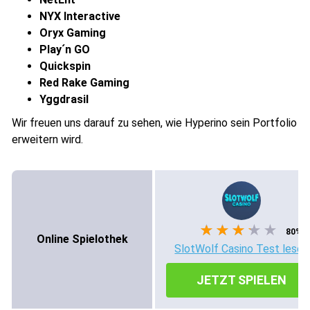
NYX Interactive
Oryx Gaming
Play´n GO
Quickspin
Red Rake Gaming
Yggdrasil
Wir freuen uns darauf zu sehen, wie Hyperino sein Portfolio
erweitern wird.
★
★
★
★
★
★
★
★
★
★
80%
Online Spielothek
SlotWolf Casino Test lesen
JETZT SPIELEN