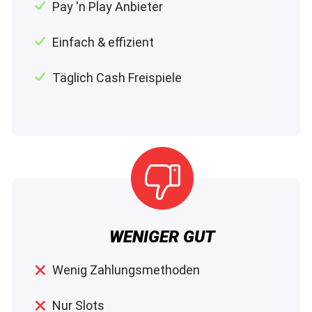
Pay 'n Play Anbieter
Einfach & effizient
Täglich Cash Freispiele
WENIGER GUT
Wenig Zahlungsmethoden
Nur Slots