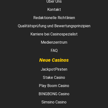
Über Uns
Kontakt
Redaktionelle Richtlinien
Qualitätsprüfung und Bewertungsprinzipien
Karriere bei Casinospezialist
Medienzentrum
FAQ
Neue Casinos
JackpotPiraten
Stake Casino
Play Boom Casino
BINGBONG Casino
Simsino Casino