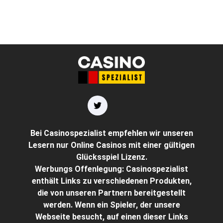
Bei Casinospezialist empfehlen wir unseren
Lesern nur Online Casinos mit einer gültigen
Glücksspiel Lizenz.
Werbungs Offenlegung: Casinospezialist
enthält Links zu verschiedenen Produkten,
die von unseren Partnern bereitgestellt
werden. Wenn ein Spieler, der unsere
Webseite besucht, auf einen dieser Links