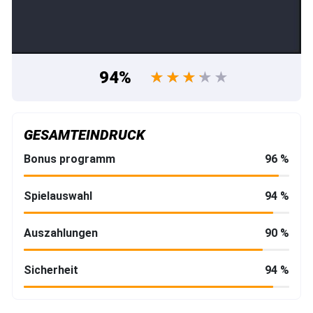
94%
★
★
★
★
★
★
★
★
★
★
GESAMTEINDRUCK
Bonus programm
96 %
Spielauswahl
94 %
Auszahlungen
90 %
Sicherheit
94 %