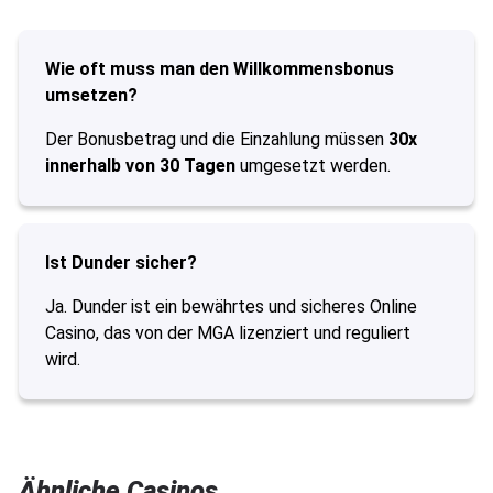
Wie oft muss man den Willkommensbonus
umsetzen?
Der Bonusbetrag und die Einzahlung müssen
30x
innerhalb von 30 Tagen
umgesetzt werden.
Ist Dunder sicher?
Ja. Dunder ist ein bewährtes und sicheres Online
Casino, das von der MGA lizenziert und reguliert
wird.
Ähnliche Casinos