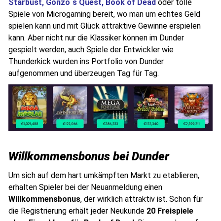
Starbust, Gonzo´s Quest, Book of Dead
oder tolle
Spiele von Microgaming bereit, wo man um echtes Geld
spielen kann und mit Glück attraktive Gewinne erspielen
kann. Aber nicht nur die Klassiker können im Dunder
gespielt werden, auch Spiele der Entwickler wie
Thunderkick wurden ins Portfolio von Dunder
aufgenommen und überzeugen Tag für Tag.
Willkommensbonus bei Dunder
Um sich auf dem hart umkämpften Markt zu etablieren,
erhalten Spieler bei der Neuanmeldung einen
Willkommensbonus
, der wirklich attraktiv ist. Schon für
die Registrierung erhält jeder Neukunde
20 Freispiele