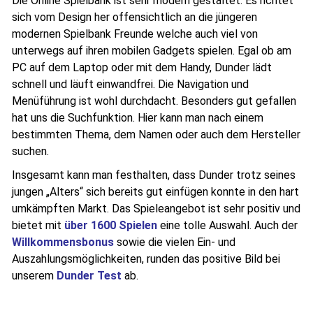
Die Online Spielbank ist sehr modern gestaltet. Es richtet
sich vom Design her offensichtlich an die jüngeren
modernen Spielbank Freunde welche auch viel von
unterwegs auf ihren mobilen Gadgets spielen. Egal ob am
PC auf dem Laptop oder mit dem Handy, Dunder lädt
schnell und läuft einwandfrei. Die Navigation und
Menüführung ist wohl durchdacht. Besonders gut gefallen
hat uns die Suchfunktion. Hier kann man nach einem
bestimmten Thema, dem Namen oder auch dem Hersteller
suchen.
Insgesamt kann man festhalten, dass Dunder trotz seines
jungen „Alters“ sich bereits gut einfügen konnte in den hart
umkämpften Markt. Das Spieleangebot ist sehr positiv und
bietet mit
über 1600 Spielen
eine tolle Auswahl. Auch der
Willkommensbonus
sowie die vielen Ein- und
Auszahlungsmöglichkeiten, runden das positive Bild bei
unserem
Dunder Test
ab.