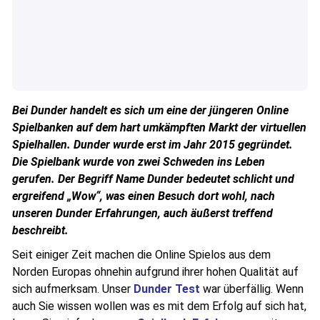
Bei Dunder handelt es sich um eine der jüngeren Online
Spielbanken auf dem hart umkämpften Markt der virtuellen
Spielhallen. Dunder wurde erst im Jahr 2015 gegründet.
Die Spielbank wurde von zwei Schweden ins Leben
gerufen. Der Begriff Name Dunder bedeutet schlicht und
ergreifend „Wow“, was einen Besuch dort wohl, nach
unseren Dunder Erfahrungen, auch äußerst treffend
beschreibt.
Seit einiger Zeit machen die Online Spielos aus dem
Norden Europas ohnehin aufgrund ihrer hohen Qualität auf
sich aufmerksam. Unser
Dunder Test
war überfällig. Wenn
auch Sie wissen wollen was es mit dem Erfolg auf sich hat,