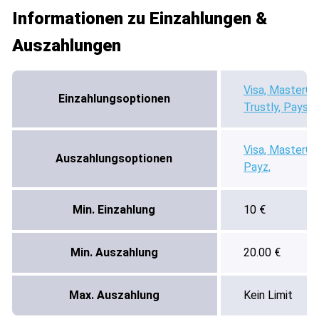
Informationen zu Einzahlungen &
Auszahlungen
Visa,
MasterCa
Einzahlungsoptionen
Trustly,
Paysaf
Visa,
MasterCa
Auszahlungsoptionen
Payz,
Min. Einzahlung
10 €
Min. Auszahlung
20.00 €
Max. Auszahlung
Kein Limit