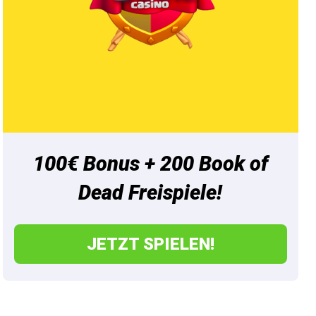
100€ Bonus
+ 200 Book of
Dead Freispiele!
JETZT SPIELEN!