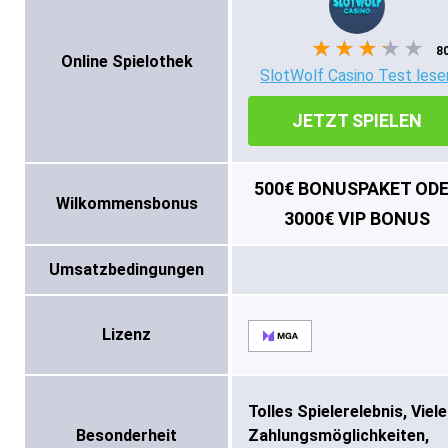
★
★
★
★
★
★
★
★
★
★
8
Online Spielothek
SlotWolf Casino Test lese
JETZT SPIELEN
500€ BONUSPAKET OD
Wilkommensbonus
3000€ VIP BONUS
Umsatzbedingungen
Lizenz
Tolles Spielerelebnis, Viele
Besonderheit
Zahlungsmöglichkeiten,