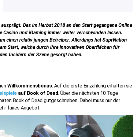
ker ausprägt. Das im Herbst 2018 an den Start gegangene Online
ne Casino und iGaming immer weiter verschwinden lassen.
m einen relativ jungen Betreiber. Allerdings hat SuprNation
am Start, welche durch ihre innovativen Oberflächen für
den Insidern der Szene gesorgt haben.
inen
Willkommensbonus
. Auf die erste Einzahlung erhalten sie
eispiele
auf Book of Dead
. Über die nächsten 10 Tage
maten Book of Dead gutgeschrieben. Dabei muss nur der
ehr faires Angebot.