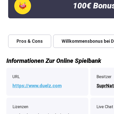
100€ Bonu
Pros & Cons
Willkommensbonus bei D
Informationen Zur Online Spielbank
URL
Besitzer
https://www.duelz.com
SuprNat
Lizenzen
Live Chat