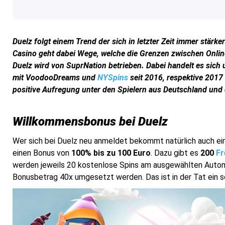
Duelz folgt einem Trend der sich in letzter Zeit immer stär
Casino geht dabei Wege, welche die Grenzen zwischen Onli
Duelz wird von SuprNation betrieben. Dabei handelt es sich u
mit VoodooDreams und
NYSpins
seit 2016, respektive 2017 
positive Aufregung unter den Spielern aus Deutschland
und 
Willkommensbonus bei Duelz
Wer sich bei Duelz neu anmeldet bekommt natürlich auch e
einen Bonus von
100% bis zu 100 Euro
. Dazu gibt es
200
Fr
werden jeweils 20 kostenlose Spins am ausgewählten Auto
Bonusbetrag 40x umgesetzt werden. Das ist in der Tat ein s