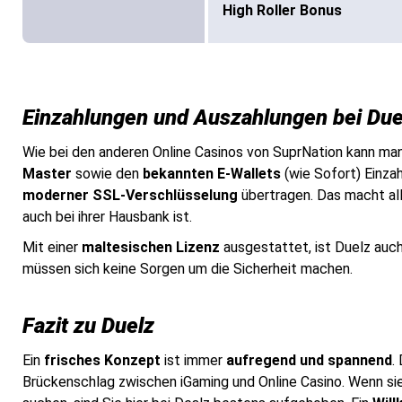
High Roller Bonus
Einzahlungen und Auszahlungen bei Due
Wie bei den anderen Online Casinos von SuprNation kann man
Master
sowie den
bekannten E-Wallets
(wie Sofort) Einza
moderner SSL-Verschlüsselung
übertragen. Das macht al
auch bei ihrer Hausbank ist.
Mit einer
maltesischen Lizenz
ausgestattet, ist Duelz auch
müssen sich keine Sorgen um die Sicherheit machen.
Fazit zu Duelz
Ein
frisches Konzept
ist immer
aufregend und spannend
.
Brückenschlag zwischen iGaming und Online Casino. Wenn sie