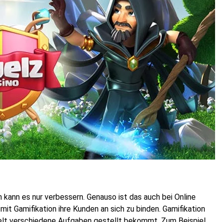
 kann es nur verbessern. Genauso ist das auch bei Online
mit Gamifikation ihre Kunden an sich zu binden. Gamifikation
elt verschiedene Aufgaben gestellt bekommt. Zum Beispiel