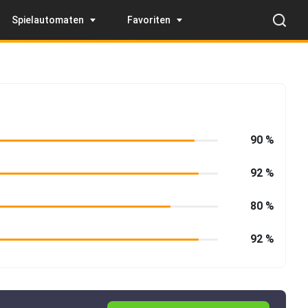
Spielautomaten
Favoriten
90 %
92 %
80 %
92 %