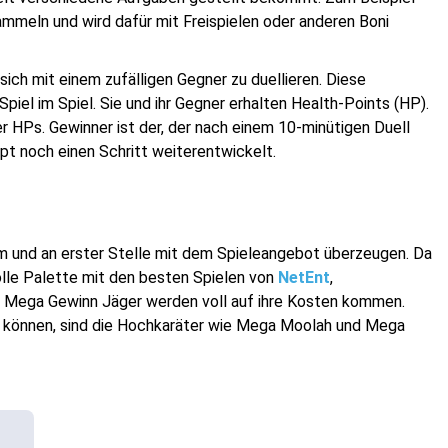
meln und wird dafür mit Freispielen oder anderen Boni
 sich mit einem zufälligen Gegner zu duellieren. Diese
Spiel im Spiel. Sie und ihr Gegner erhalten Health-Points (HP).
er HPs. Gewinner ist der, der nach einem 10-minütigen Duell
pt noch einen Schritt weiterentwickelt.
m und an erster Stelle mit dem Spieleangebot überzeugen. Da
olle Palette mit den besten Spielen von
NetEnt
,
le Mega Gewinn Jäger werden voll auf ihre Kosten kommen.
n können, sind die Hochkaräter wie Mega Moolah und Mega