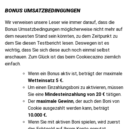
BONUS UMSATZBEDINGUNGEN
Wir verweisen unsere Leser wie immer darauf, dass die
Bonus Umsatzbedingungen möglicherweise nicht mehr auf
dem neuesten Stand sein könnten, zu dem Zeitpunkt zu
dem Sie diesen Testbericht lesen.
Deswegen ist es
wichtig, dass Sie sich diese auch noch einmal selbst
anschauen. Zum Glück ist das beim Cookiecazino ziemlich
einfach.
Wenn ein Bonus aktiv ist, beträgt der maximale
Wetteinsatz 5 €.
Um einen Einzahlungsboni zu aktivieren, müssen
Sie eine
Mindesteinzahlung von 20 €
tätigen.
Der
maximale Gewinn
, der auch den Boni von
Cookie ausgezahlt werden kann, beträgt
10.000 €.
Wenn Sie mit aktiven Boni spielen, wird zuerst
das Echtgeld auf Ihrem Konto genutzt.