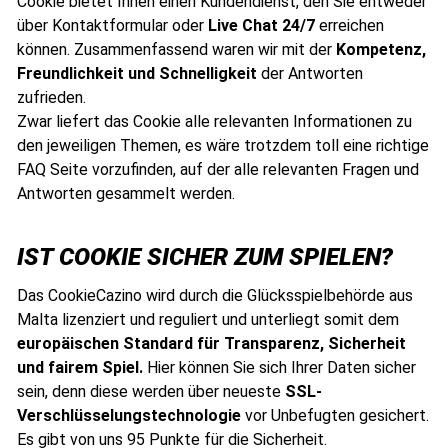
Cookie bietet Ihnen einen Kundendienst, den Sie entweder
über Kontaktformular oder
Live Chat 24/7
erreichen
können.
Zusammenfassend waren wir mit der
Kompetenz,
Freundlichkeit und Schnelligkeit
der Antworten
zufrieden.
Zwar liefert das Cookie alle relevanten Informationen zu
den jeweiligen Themen, es wäre trotzdem toll eine richtige
FAQ Seite vorzufinden, auf der alle relevanten Fragen und
Antworten gesammelt werden.
IST COOKIE SICHER ZUM SPIELEN?
Das CookieCazino wird durch die Glücksspielbehörde aus
Malta lizenziert und reguliert und unterliegt somit dem
europäischen Standard für Transparenz, Sicherheit
und fairem Spiel.
Hier können Sie sich Ihrer Daten sicher
sein, denn diese werden über neueste
SSL-
Verschlüsselungstechnologie
vor Unbefugten gesichert.
Es gibt von uns 95 Punkte für die Sicherheit.