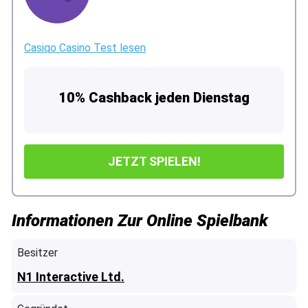
Casiqo Casino Test lesen
10% Cashback jeden Dienstag
JETZT SPIELEN!
Informationen Zur Online Spielbank
Besitzer
N1 Interactive Ltd.