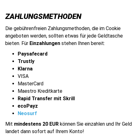
ZAHLUNGSMETHODEN
Die gebührenfreien Zahlungsmethoden, die im Cookie
angeboten werden, sollten etwas für jede Geldtasche
bieten.
Für
Einzahlungen
stehen Ihnen bereit:
Paysafecard
Trustly
Klarna
VISA
MasterCard
Maestro Kreditkarte
Rapid Transfer mit Skrill
ecoPayz
Neosurf
Mit
mindestens 20 EUR
können Sie einzahlen und Ihr Geld
landet dann sofort auf Ihrem Konto!