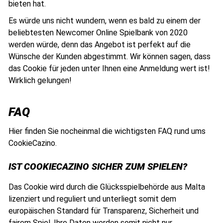
bieten hat.
Es würde uns nicht wundern, wenn es bald zu einem der
beliebtesten Newcomer Online Spielbank von 2020
werden würde, denn das Angebot ist perfekt auf die
Wünsche der Kunden abgestimmt.
Wir können sagen, dass
das Cookie für jeden unter Ihnen eine Anmeldung wert ist!
Wirklich gelungen!
FAQ
Hier finden Sie nocheinmal die wichtigsten FAQ rund ums
CookieCazino.
IST COOKIECAZINO SICHER ZUM SPIELEN?
Das Cookie wird durch die Glücksspielbehörde aus Malta
lizenziert und reguliert und unterliegt somit dem
europäischen Standard für Transparenz, Sicherheit und
fairem Spiel. Ihre Daten werden somit nicht nur