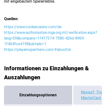
mit eingebautem Spielerlebnis.
Quellen:
https://www.cookiecasino.com/de
https://www.authorisation.mga.org.mt/verification.aspx?
lang=EN&company=1f417374-7580-426d-8969-
1f404fce41f8&details=1
https://playamopartners.com/#aboutUs
Informationen zu Einzahlungen &
Auszahlungen
Neosurf,
Trustl
Einzahlungsoptionen
MasterCard,
P