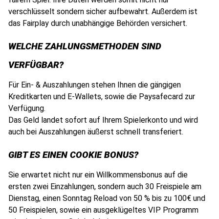
verschlüsselt sondern sicher aufbewahrt. Außerdem ist
das Fairplay durch unabhängige Behörden versichert.
WELCHE ZAHLUNGSMETHODEN SIND
VERFÜGBAR?
Für Ein- & Auszahlungen stehen Ihnen die gängigen
Kreditkarten und E-Wallets, sowie die Paysafecard zur
Verfügung.
Das Geld landet sofort auf Ihrem Spielerkonto und wird
auch bei Auszahlungen äußerst schnell transferiert.
GIBT ES EINEN COOKIE BONUS?
Sie erwartet nicht nur ein Willkommensbonus auf die
ersten zwei Einzahlungen, sondern auch 30 Freispiele am
Dienstag, einen Sonntag Reload von 50 % bis zu 100€ und
50 Freispielen, sowie ein ausgeklügeltes VIP Programm