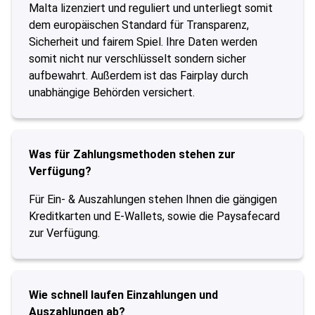
Malta lizenziert und reguliert und unterliegt somit
dem europäischen Standard für Transparenz,
Sicherheit und fairem Spiel. Ihre Daten werden
somit nicht nur verschlüsselt sondern sicher
aufbewahrt. Außerdem ist das Fairplay durch
unabhängige Behörden versichert.
Was für Zahlungsmethoden stehen zur
Verfügung?
Für Ein- & Auszahlungen stehen Ihnen die gängigen
Kreditkarten und E-Wallets, sowie die Paysafecard
zur Verfügung.
Wie schnell laufen Einzahlungen und
Auszahlungen ab?