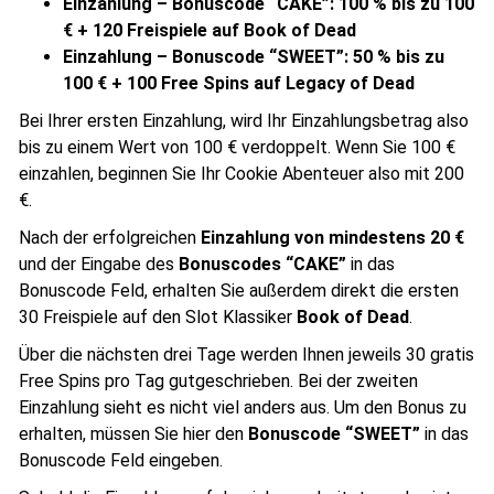
Einzahlung – Bonuscode “CAKE”: 100 % bis zu 100
€ + 120 Freispiele auf Book of Dead
Einzahlung – Bonuscode “SWEET”: 50 % bis zu
100 € + 100 Free Spins auf Legacy of Dead
Bei Ihrer ersten Einzahlung, wird Ihr Einzahlungsbetrag also
bis zu einem Wert von 100 € verdoppelt. Wenn Sie 100 €
einzahlen, beginnen Sie Ihr Cookie Abenteuer also mit 200
€.
Nach der erfolgreichen
Einzahlung von mindestens 20 €
und der Eingabe des
Bonuscodes “CAKE”
in das
Bonuscode Feld, erhalten Sie außerdem direkt die ersten
30 Freispiele auf den Slot Klassiker
Book of Dead
.
Über die nächsten drei Tage werden Ihnen jeweils 30 gratis
Free Spins pro Tag gutgeschrieben.
Bei der zweiten
Einzahlung sieht es nicht viel anders aus. Um den Bonus zu
erhalten, müssen Sie hier den
Bonuscode “SWEET”
in das
Bonuscode Feld eingeben.