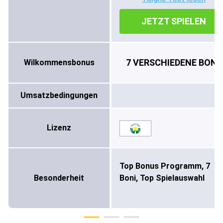
JETZT SPIELEN
7 VERSCHIEDENE BONI!
Wilkommensbonus
Umsatzbedingungen
Lizenz
Top Bonus Programm, 7
Besonderheit
Boni, Top Spielauswahl