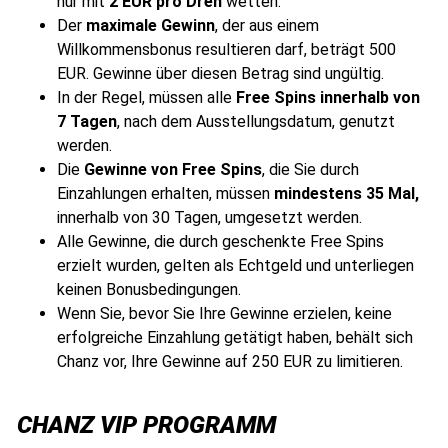
nur mit
2 EUR pro Dreh
wetten.
Der
maximale Gewinn
, der aus einem
Willkommensbonus resultieren darf, beträgt 500
EUR. Gewinne über diesen Betrag sind ungültig.
In der Regel, müssen alle
Free Spins innerhalb von
7 Tagen
, nach dem Ausstellungsdatum, genutzt
werden.
Die
Gewinne von Free Spins
, die Sie durch
Einzahlungen erhalten, müssen
mindestens 35 Mal,
innerhalb von 30 Tagen, umgesetzt werden.
Alle Gewinne, die durch geschenkte Free Spins
erzielt wurden, gelten als Echtgeld und unterliegen
keinen Bonusbedingungen.
Wenn Sie, bevor Sie Ihre Gewinne erzielen, keine
erfolgreiche Einzahlung getätigt haben, behält sich
Chanz vor, Ihre Gewinne auf 250 EUR zu limitieren.
CHANZ VIP PROGRAMM