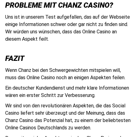
PROBLEME MIT CHANZ CASINO?
Uns ist in unserem Test aufgefallen, das auf der Webseite
einige Informationen schwer oder gar nicht zu finden sind.
Wir würden uns wünschen, dass das Online Casino an
diesem Aspekt feilt.
FAZIT
Wenn Chanz bei den Schwergewichten mitspielen will,
muss das Online Casino noch an einigen Aspekten feilen.
Ein deutscher Kundendienst und mehr klare Informationen
wären ein erster Schritt zur Verbesserung.
Wir sind von den revolutionären Aspekten, die das Social
Casino liefert sehr überzeugt und der Meinung, dass das
Chanz Casino das Potenzial hat, zu einem der beliebtesten
Online Casinos Deutschlands zu werden.