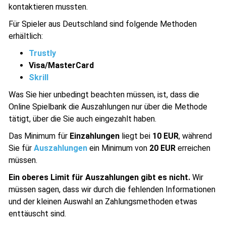
kontaktieren mussten.
Für Spieler aus Deutschland sind folgende Methoden
erhältlich:
Trustly
Visa/
MasterCard
Skrill
Was Sie hier unbedingt beachten müssen, ist, dass die
Online Spielbank die Auszahlungen nur über die Methode
tätigt, über die Sie auch eingezahlt haben.
Das Minimum für
Einzahlungen
liegt bei
10 EUR
, während
Sie für
Auszahlungen
ein Minimum von
20 EUR
erreichen
müssen.
Ein oberes Limit für Auszahlungen gibt es nicht.
Wir
müssen sagen, dass wir durch die fehlenden Informationen
und der kleinen Auswahl an Zahlungsmethoden etwas
enttäuscht sind.