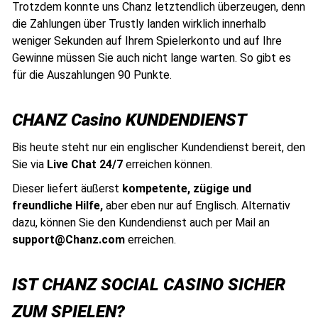
Trotzdem konnte uns Chanz letztendlich überzeugen, denn
die Zahlungen über Trustly landen wirklich innerhalb
weniger Sekunden auf Ihrem Spielerkonto und auf Ihre
Gewinne müssen Sie auch nicht lange warten. So gibt es
für die Auszahlungen 90 Punkte.
CHANZ Casino KUNDENDIENST
Bis heute steht nur ein englischer Kundendienst bereit, den
Sie via
Live Chat 24/7
erreichen können.
Dieser liefert äußerst
kompetente, zügige und
freundliche Hilfe,
aber eben nur auf Englisch.
Alternativ
dazu, können Sie den Kundendienst auch per Mail an
support@Chanz.com
erreichen.
IST CHANZ SOCIAL CASINO SICHER
ZUM SPIELEN?