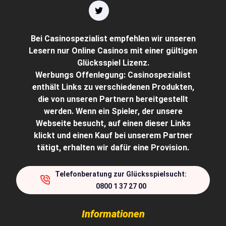
Bei Casinospezialist empfehlen wir unseren
Lesern nur Online Casinos mit einer gültigen
Glücksspiel Lizenz.
Werbungs Offenlegung: Casinospezialist
enthält Links zu verschiedenen Produkten,
die von unseren Partnern bereitgestellt
werden. Wenn ein Spieler, der unsere
Webseite besucht, auf einen dieser Links
klickt und einen Kauf bei unserem Partner
tätigt, erhalten wir dafür eine Provision.
Telefonberatung zur Glücksspielsucht:
0800 1 37 27 00
Informationen