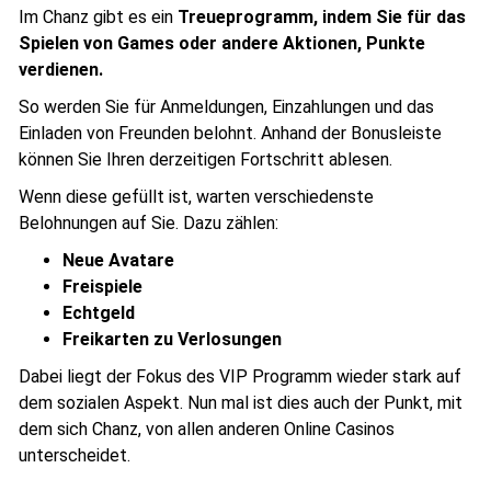
Im Chanz gibt es ein
Treueprogramm, indem Sie für das
Spielen von Games oder andere Aktionen, Punkte
verdienen.
So werden Sie für Anmeldungen, Einzahlungen und das
Einladen von Freunden belohnt.
Anhand der Bonusleiste
können Sie Ihren derzeitigen Fortschritt ablesen.
Wenn diese gefüllt ist, warten verschiedenste
Belohnungen auf Sie.
Dazu zählen:
Neue Avatare
Freispiele
Echtgeld
Freikarten zu Verlosungen
Dabei liegt der Fokus des VIP Programm wieder stark auf
dem sozialen Aspekt. Nun mal ist dies auch der Punkt, mit
dem sich Chanz, von allen anderen Online Casinos
unterscheidet.