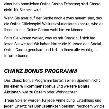
einer herkömmlichen Online Casino Erfahrung sind, Chanz
nicht für Sie sein wird.
Wenn Sie aber auf der Suche nach etwas neuem sind, das
die Online Glücksspiel Welt revolutionieren könnte, wird es
Ihnen dieses Online Casino wohl bieten können.
Falls Sie wissen wollen, was es mit Chanz auf sich hat,
lesen Sie weiter!
Wir haben hinter die Kulissen des Social
Online Casino geschaut und liefern Ihnen alle wichtigen
Informationen.
CHANZ BONUS PROGRAMM
Das Chanz Bonus Programm bietet seinen Spielern nicht
nur einen
Willkommensbonus
und weitere
Bonus
Aktionen
, wie zu Ostern oder Weihnachten.
Treue Spieler werden für jede Anmeldung, Einzahlung und
jeden Einsatz mit
Bonuspunkten
belohnt.
Nachdem wir die