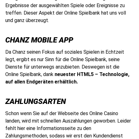
Ergebnisse der ausgewählten Spiele oder Ereignisse zu
treffen.
Dieser Aspekt der Online Spielbank hat uns voll
und ganz überzeugt.
CHANZ MOBILE APP
Da Chanz seinen Fokus auf soziales Spielen in Echtzeit
legt, ergibt es nur Sinn für die Online Spielbank, seine
Dienste für unterwegs anzubieten.
Deswegen ist die
Online Spielbank, dank
neuester HTML5 – Technologie,
auf allen Endgeräten erhältlich.
ZAHLUNGSARTEN
Schon wenn Sie auf der Webseite des Online Casino
landen, wird mit schnellen Auszahlungen geworben.
Leider
fehlt hier eine Informationsseite zu den
Zahlungsmethoden, sodass wir erst den Kundendienst