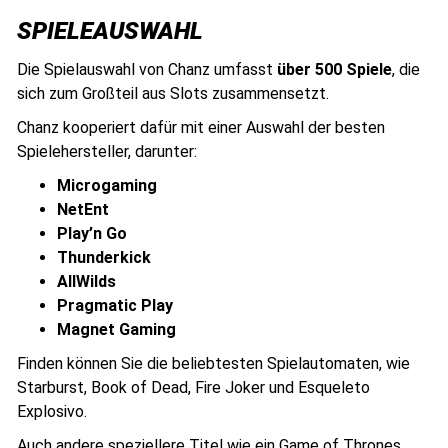
SPIELEAUSWAHL
Die Spielauswahl von Chanz umfasst
über 500 Spiele
, die
sich zum Großteil aus Slots zusammensetzt.
Chanz kooperiert dafür mit einer Auswahl der besten
Spielehersteller, darunter:
Microgaming
NetEnt
Play’n Go
Thunderkick
AllWilds
Pragmatic Play
Magnet Gaming
Finden können Sie die beliebtesten Spielautomaten, wie
Starburst, Book of Dead, Fire Joker und Esqueleto
Explosivo.
Auch andere speziellere Titel wie ein Game of Thrones