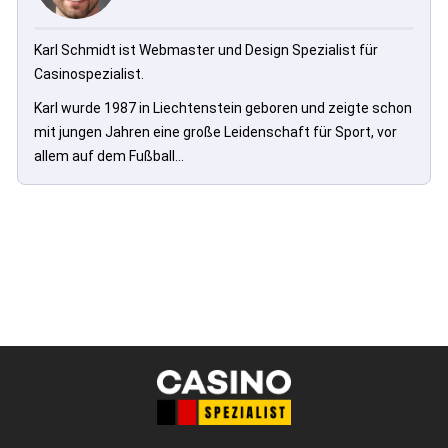
Karl Schmidt ist Webmaster und Design Spezialist für
Casinospezialist.
Karl wurde 1987 in Liechtenstein geboren und zeigte schon
mit jungen Jahren eine große Leidenschaft für Sport, vor
allem auf dem Fußball...