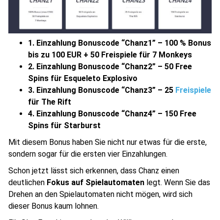
1. Einzahlung Bonuscode “Chanz1” – 100 % Bonus
bis zu 100 EUR + 50 Freispiele für 7 Monkeys
2. Einzahlung Bonuscode “Chanz2” – 50 Free
Spins für Esqueleto Explosivo
3. Einzahlung Bonuscode “Chanz3” – 25
Freispiele
für The Rift
4. Einzahlung Bonuscode “Chanz4” – 150 Free
Spins für Starburst
Mit diesem Bonus haben Sie nicht nur etwas für die erste,
sondern sogar für die ersten vier Einzahlungen.
Schon jetzt lässt sich erkennen, dass Chanz einen
deutlichen
Fokus auf Spielautomaten
legt.
Wenn Sie das
Drehen an den Spielautomaten nicht mögen, wird sich
dieser Bonus kaum lohnen.