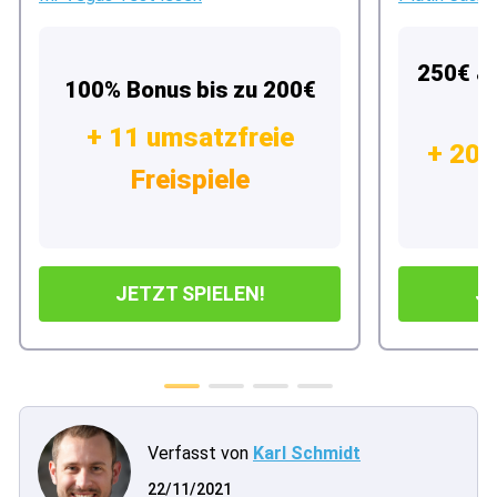
250€ &
100% Bonus bis zu 200€
+ 11 umsatzfreie
+ 20 
Freispiele
JETZT SPIELEN!
JE
Verfasst von
Karl Schmidt
22/11/2021