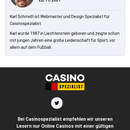
22/11/2021
Karl Schmidt ist Webmaster und Design Spezialist für
Casinospezialist.
Karl wurde 1987 in Liechtenstein geboren und zeigte schon
mit jungen Jahren eine große Leidenschaft für Sport, vor
allem auf dem Fußball...
Bei Casinospezialist empfehlen wir unseren
Lesern nur Online Casinos mit einer gültigen