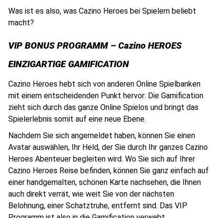
Was ist es also, was Cazino Heroes bei Spielern beliebt
macht?
VIP BONUS PROGRAMM – Cazino HEROES
EINZIGARTIGE GAMIFICATION
Cazino Heroes hebt sich von anderen Online Spielbanken
mit einem entscheidenden Punkt hervor: Die Gamification
zieht sich durch das ganze Online Spielos und bringt das
Spielerlebnis somit auf eine neue Ebene.
Nachdem Sie sich angemeldet haben, können Sie einen
Avatar auswählen, Ihr Held, der Sie durch Ihr ganzes Cazino
Heroes Abenteuer begleiten wird. Wo Sie sich auf Ihrer
Cazino Heroes Reise befinden, können Sie ganz einfach auf
einer handgemalten, schönen Karte nachsehen, die Ihnen
auch direkt verrät, wie weit Sie von der nächsten
Belohnung, einer Schatztruhe, entfernt sind. Das VIP
Programm ist also in die Gamification verwebt.