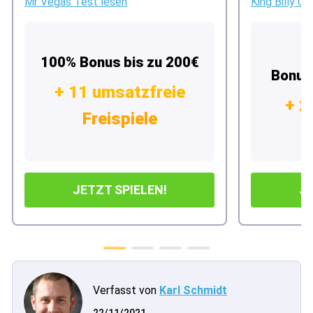
Mr Vegas Test lesen
King Billy C
100% Bonus bis zu 200€
Bonus
+ 11 umsatzfreie
+ 2
Freispiele
JETZT SPIELEN!
JE
Verfasst von
Karl Schmidt