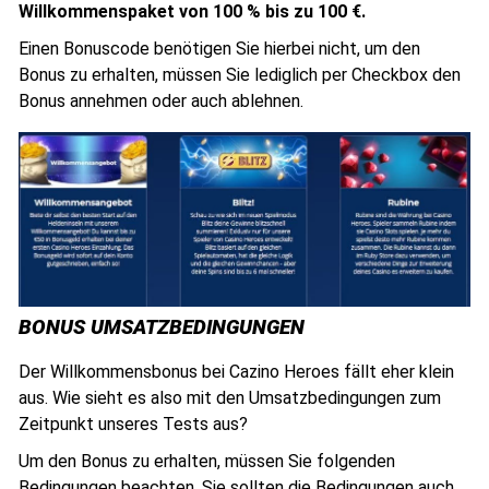
Willkommenspaket von 100 % bis zu 100 €.
Einen Bonuscode benötigen Sie hierbei nicht, um den
Bonus zu erhalten, müssen Sie lediglich per Checkbox den
Bonus annehmen oder auch ablehnen.
BONUS UMSATZBEDINGUNGEN
Der Willkommensbonus bei Cazino Heroes fällt eher klein
aus. Wie sieht es also mit den Umsatzbedingungen zum
Zeitpunkt unseres Tests aus?
Um den Bonus zu erhalten, müssen Sie folgenden
Bedingungen beachten. Sie sollten die Bedingungen auch