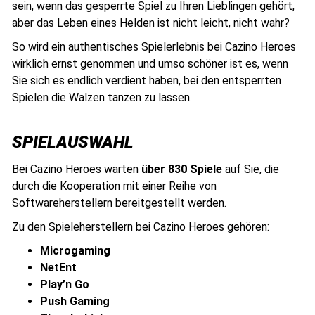
sein, wenn das gesperrte Spiel zu Ihren Lieblingen gehört,
aber das Leben eines Helden ist nicht leicht, nicht wahr?
So wird ein authentisches Spielerlebnis bei Cazino Heroes
wirklich ernst genommen und umso schöner ist es, wenn
Sie sich es endlich verdient haben, bei den entsperrten
Spielen die Walzen tanzen zu lassen.
SPIELAUSWAHL
Bei Cazino Heroes warten
über 830 Spiele
auf Sie, die
durch die Kooperation mit einer Reihe von
Softwareherstellern bereitgestellt werden.
Zu den Spieleherstellern bei Cazino Heroes gehören:
Microgaming
NetEnt
Play’n Go
Push Gaming