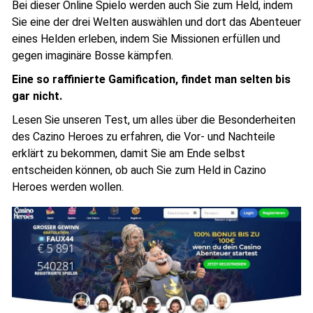
Bei dieser Online Spielo werden auch Sie zum Held, indem
Sie eine der drei Welten auswählen und dort das Abenteuer
eines Helden erleben, indem Sie Missionen erfüllen und
gegen imaginäre Bosse kämpfen.
Eine so raffinierte Gamification, findet man selten bis
gar nicht.
Lesen Sie unseren Test, um alles über die Besonderheiten
des Cazino Heroes zu erfahren, die Vor- und Nachteile
erklärt zu bekommen, damit Sie am Ende selbst
entscheiden können, ob auch Sie zum Held in Cazino
Heroes werden wollen.