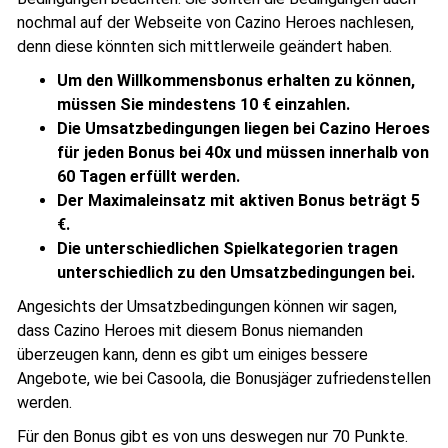
nochmal auf der Webseite von Cazino Heroes nachlesen,
denn diese könnten sich mittlerweile geändert haben.
Um den Willkommensbonus erhalten zu können,
müssen Sie mindestens 10 € einzahlen.
Die Umsatzbedingungen liegen bei Cazino Heroes
für jeden Bonus bei 40x und müssen innerhalb von
60 Tagen erfüllt werden.
Der Maximaleinsatz mit aktiven Bonus beträgt 5
€.
Die unterschiedlichen Spielkategorien tragen
unterschiedlich zu den Umsatzbedingungen bei.
Angesichts der Umsatzbedingungen können wir sagen,
dass Cazino Heroes mit diesem Bonus niemanden
überzeugen kann, denn es gibt um einiges bessere
Angebote, wie bei Casoola, die Bonusjäger zufriedenstellen
werden.
Für den Bonus gibt es von uns deswegen nur 70 Punkte.