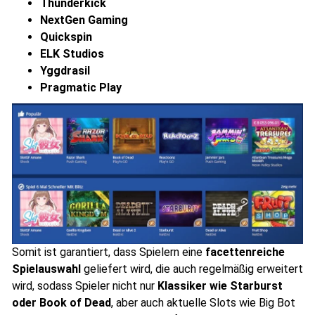
Thunderkick
NextGen Gaming
Quickspin
ELK Studios
Yggdrasil
Pragmatic Play
Somit ist garantiert, dass Spielern eine
facettenreiche
Spielauswahl
geliefert wird, die auch regelmäßig erweitert
wird, sodass Spieler nicht nur
Klassiker wie
Starburst
oder
Book of Dead
, aber auch
aktuelle Slots
wie Big Bot