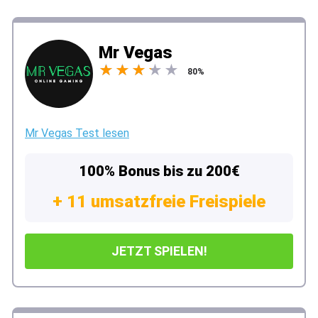
Mr Vegas
★
★
★
★
★
★
★
★
★
★
80%
Mr Vegas Test lesen
100% Bonus bis zu 200€
+ 11 umsatzfreie Freispiele
JETZT SPIELEN!