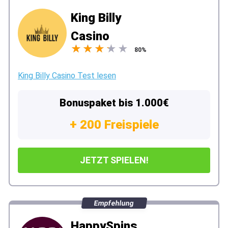
King Billy
Casino
★
★
★
★
★
★
★
★
★
★
80%
King Billy Casino Test lesen
Bonuspaket bis 1.000€
+ 200 Freispiele
JETZT SPIELEN!
Empfehlung
HappySpins