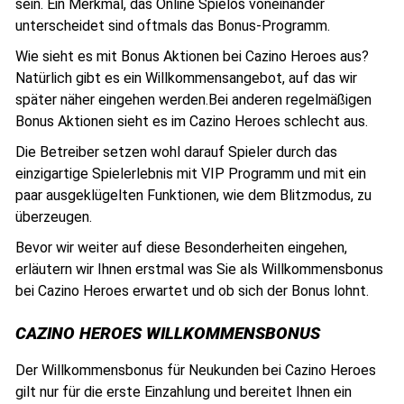
sein. Ein Merkmal, das Online Spielos voneinander
unterscheidet sind oftmals das Bonus-Programm.
Wie sieht es mit Bonus Aktionen bei Cazino Heroes aus?
Natürlich gibt es ein Willkommensangebot, auf das wir
später näher eingehen werden.
Bei anderen regelmäßigen
Bonus Aktionen sieht es im Cazino Heroes schlecht aus.
Die Betreiber setzen wohl darauf Spieler durch das
einzigartige Spielerlebnis mit VIP Programm und mit ein
paar ausgeklügelten Funktionen, wie dem Blitzmodus, zu
überzeugen.
Bevor wir weiter auf diese Besonderheiten eingehen,
erläutern wir Ihnen erstmal was Sie als Willkommensbonus
bei Cazino Heroes erwartet und ob sich der Bonus lohnt.
CAZINO HEROES WILLKOMMENSBONUS
Der Willkommensbonus für Neukunden bei Cazino Heroes
gilt nur für die erste Einzahlung und bereitet Ihnen ein