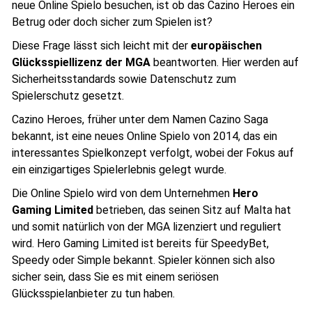
neue Online Spielo besuchen, ist ob das Cazino Heroes ein
Betrug oder doch sicher zum Spielen ist?
Diese Frage lässt sich leicht mit der
europäischen
Glücksspiellizenz der MGA
beantworten. Hier werden auf
Sicherheitsstandards sowie Datenschutz zum
Spielerschutz gesetzt.
Cazino Heroes, früher unter dem Namen Cazino Saga
bekannt, ist eine neues Online Spielo von 2014, das ein
interessantes Spielkonzept verfolgt, wobei der Fokus auf
ein einzigartiges Spielerlebnis gelegt wurde.
Die Online Spielo wird von dem Unternehmen
Hero
Gaming Limited
betrieben, das seinen Sitz auf Malta hat
und somit natürlich von der MGA lizenziert und reguliert
wird. Hero Gaming Limited ist bereits für
SpeedyBet
,
Speedy
oder
Simple
bekannt.
Spieler können sich also
sicher sein, dass Sie es mit einem seriösen
Glücksspielanbieter zu tun haben.