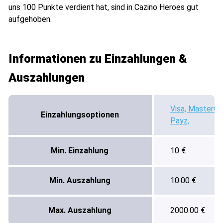
uns 100 Punkte verdient hat, sind in Cazino Heroes gut
aufgehoben.
Informationen zu Einzahlungen &
Auszahlungen
Visa,
MasterCa
Einzahlungsoptionen
Payz,
Min. Einzahlung
10 €
Min. Auszahlung
10.00 €
Max. Auszahlung
2000.00 €