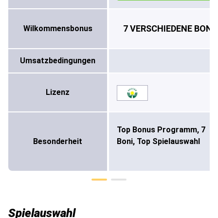
7 VERSCHIEDENE BONI!
Wilkommensbonus
Umsatzbedingungen
Lizenz
Top Bonus Programm, 7
Besonderheit
Boni, Top Spielauswahl
Spielauswahl