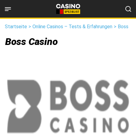
Startseite
>
Online Casinos – Tests & Erfahrungen
>
Boss
Boss Casino