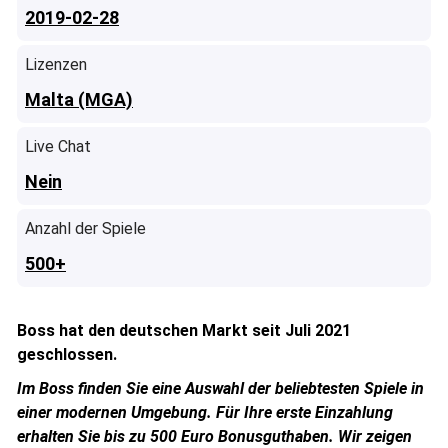
2019-02-28
Lizenzen
Malta (MGA)
Live Chat
Nein
Anzahl der Spiele
500+
Boss hat den deutschen Markt seit Juli 2021
geschlossen.
Im Boss finden Sie eine Auswahl der beliebtesten Spiele in
einer modernen Umgebung. Für Ihre erste Einzahlung
erhalten Sie bis zu 500 Euro Bonusguthaben. Wir zeigen