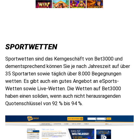
SPORTWETTEN
Sportwetten sind das Kerngeschäft von Bet3000 und
dementsprechend können Sie je nach Jahreszeit auf über
35 Sportarten sowie täglich über 8.000 Begegnungen
wetten. Es gibt auch ein gutes Angebot an eSports-
Wetten sowie Live-Wetten. Die Wetten auf Bet3000
haben einen soliden, wenn auch nicht herausragenden
Quotenschlüssel von 92 % bis 94 %.