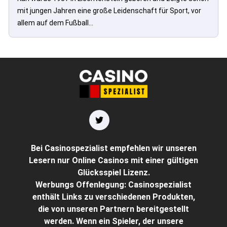
mit jungen Jahren eine große Leidenschaft für Sport, vor
allem auf dem Fußball...
Bei Casinospezialist empfehlen wir unseren
Lesern nur Online Casinos mit einer gültigen
Glücksspiel Lizenz.
Werbungs Offenlegung: Casinospezialist
enthält Links zu verschiedenen Produkten,
die von unseren Partnern bereitgestellt
werden. Wenn ein Spieler, der unsere