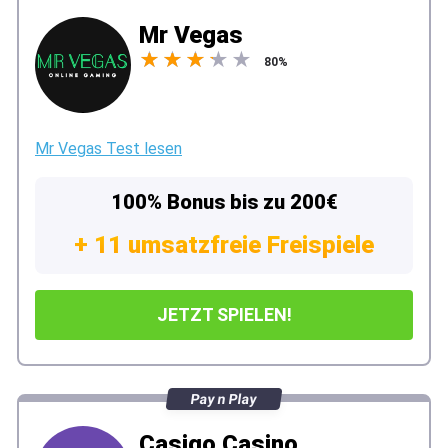
Mr Vegas
★
★
★
★
★
★
★
★
★
★
80%
Mr Vegas Test lesen
100% Bonus bis zu 200€
+ 11 umsatzfreie Freispiele
JETZT SPIELEN!
Pay n Play
Casiqo Casino