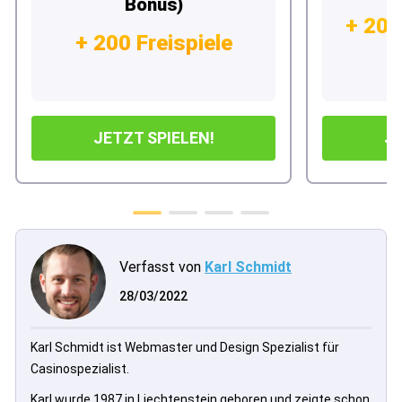
Bonus)
+ 20 
+ 200 Freispiele
JETZT SPIELEN!
JE
Verfasst von
Karl Schmidt
28/03/2022
Karl Schmidt ist Webmaster und Design Spezialist für
Casinospezialist.
Karl wurde 1987 in Liechtenstein geboren und zeigte schon