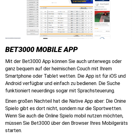
BET3000 MOBILE APP
Mit der Bet3000 App können Sie auch unterwegs oder
ganz bequem auf der heimischen Couch mit Ihrem
Smartphone oder Tablet wetten. Die App ist für iOS und
Android verfügbar und einfach zu bedienen. Die Suche
funktioniert neuerdings sogar mit Sprachsteuerung.
Einen großen Nachteil hat die Native App aber: Die Onine
Spielo gibt es dort nicht, sondern nur die Sportwetten.
Wenn Sie auch die Online Spielo mobil nutzen möchten,
müssen Sie Bet3000 über den Browser Ihres Mobilgeräts
starten.