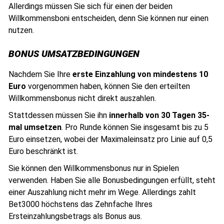
Allerdings müssen Sie sich für einen der beiden
Willkommensboni entscheiden, denn Sie können nur einen
nutzen.
BONUS UMSATZBEDINGUNGEN
Nachdem Sie Ihre
erste Einzahlung von mindestens 10
Euro
vorgenommen haben, können Sie den erteilten
Willkommensbonus nicht direkt auszahlen.
Stattdessen müssen Sie ihn
innerhalb von 30 Tagen 35-
mal umsetzen
. Pro Runde können Sie insgesamt bis zu 5
Euro einsetzen, wobei der Maximaleinsatz pro Linie auf 0,5
Euro beschränkt ist.
Sie können den Willkommensbonus nur in Spielen
verwenden. Haben Sie alle Bonusbedingungen erfüllt, steht
einer Auszahlung nicht mehr im Wege. Allerdings zahlt
Bet3000 höchstens das Zehnfache Ihres
Ersteinzahlungsbetrags als Bonus aus.