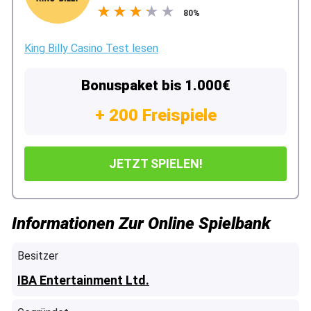
★
★
★
★
★
★
★
★
★
★
80%
King Billy Casino Test lesen
Bonuspaket bis 1.000€
+ 200 Freispiele
JETZT SPIELEN!
Informationen Zur Online Spielbank
Besitzer
IBA Entertainment Ltd.