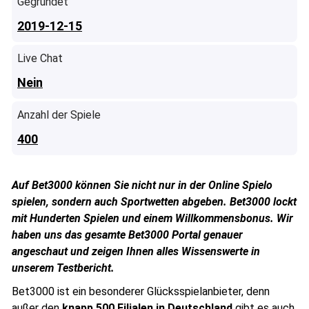
Gegründet
2019-12-15
Live Chat
Nein
Anzahl der Spiele
400
Auf Bet3000 können Sie nicht nur in der Online Spielo
spielen, sondern auch Sportwetten abgeben. Bet3000 lockt
mit Hunderten Spielen und einem Willkommensbonus. Wir
haben uns das gesamte Bet3000 Portal genauer
angeschaut und zeigen Ihnen alles Wissenswerte in
unserem Testbericht.
Bet3000 ist ein besonderer Glücksspielanbieter, denn
außer den
knapp 500 Filialen in Deutschland
gibt es auch