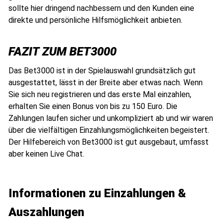
sollte hier dringend nachbessern und den Kunden eine
direkte und persönliche Hilfsmöglichkeit anbieten.
FAZIT ZUM BET3000
Das Bet3000 ist in der Spielauswahl grundsätzlich gut
ausgestattet, lässt in der Breite aber etwas nach. Wenn
Sie sich neu registrieren und das erste Mal einzahlen,
erhalten Sie einen Bonus von bis zu 150 Euro. Die
Zahlungen laufen sicher und unkompliziert ab und wir waren
über die vielfältigen Einzahlungsmöglichkeiten begeistert.
Der Hilfebereich von Bet3000 ist gut ausgebaut, umfasst
aber keinen Live Chat.
Informationen zu Einzahlungen &
Auszahlungen