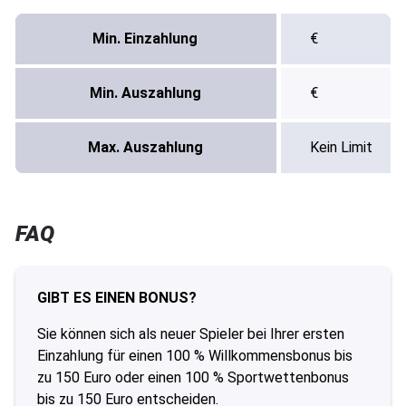
Min. Einzahlung
€
Min. Auszahlung
€
Max. Auszahlung
Kein Limit
FAQ
GIBT ES EINEN BONUS?
Sie können sich als neuer Spieler bei Ihrer ersten
Einzahlung für einen 100 % Willkommensbonus bis
zu 150 Euro oder einen 100 % Sportwettenbonus
bis zu 150 Euro entscheiden.