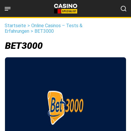
Startseite
>
Online Casinos – Tests &
Erfahrungen
>
BET3000
BET3000