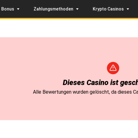
o Bonus
Zahlungsmethoden
Krypto Casinos
Dieses Casino ist gesc
Alle Bewertungen wurden gelöscht, da dieses Cas