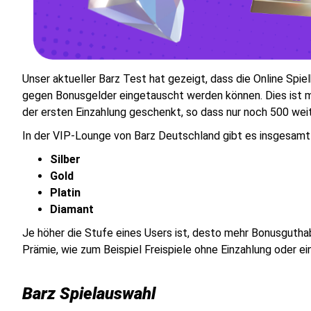
Unser aktueller
Barz Test
hat gezeigt, dass die
Online Spie
gegen Bonusgelder eingetauscht werden können. Dies ist mö
der ersten Einzahlung geschenkt, so dass nur noch 500 wei
In der VIP-Lounge von
Barz Deutschland
gibt es insgesamt
Silber
Gold
Platin
Diamant
Je höher die Stufe eines Users ist, desto mehr Bonusgutha
Prämie, wie zum Beispiel
Freispiele ohne Einzahlung
oder ei
Barz Spielauswahl