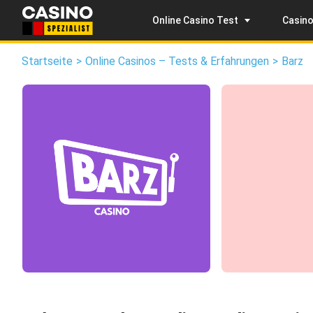
Online Casino Test
Casin
Startseite
>
Online Casinos – Tests & Erfahrungen
>
Barz