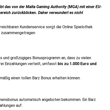
ibt das von der Malta Gaming Authority (MGA) mit einer EU-
ereich zurückblicken. Daher verwundert es nicht
rreichbaren Kundenservice sorgt die
Online Spielothek
ht zusammengetragen.
s und großzügiges Bonusprogramm an, dass zu vielen
ei Einzahlungen verteilt, umfasst
bis zu 1.000 Euro und
mäßig einen tollen
Barz Bonus
erhalten können.
kommensbonus automatisch angeboten bekommen. Ein Barz
ahlungen auf: