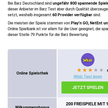
Bei
Barz Deutschland
sind
ungefähr 800 spannende Spiel
dieser Anbieter im
Barz Test
aber durch Qualität überzeuge
setzt, weshalb insgesamt
60 Provider verfügbar
sind.
Die meisten der Spiele stammen von
Play’n GO, NetEnt u
Online Spielbank
ist vor allem für die User geeignet, die s
dieser Stelle 79 Punkte für die
Barz Bewertung
.
★
★
★
★
★
★
★
★
★
★
Online Spielothek
Wildz Test lesen
JETZT SPIELEN
200 FREISPIELE MIT 1
Wilkommensbonus