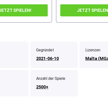
JETZT SPIELEN!
JETZT SPIELEN
Gegründet
Lizenzen
2021-06-10
Malta (MG
Anzahl der Spiele
2500+