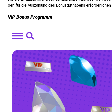
den für die Auszahlung des Bonusguthabens erforderlichen 
VIP Bonus Programm