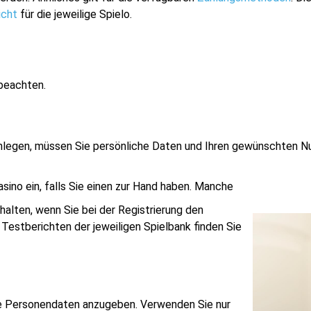
icht
für die jeweilige Spielo.
 beachten.
 anlegen, müssen Sie persönliche Daten und Ihren gewünschten 
sino ein, falls Sie einen zur Hand haben. Manche
alten, wenn Sie bei der Registrierung den
estberichten der jeweiligen Spielbank finden Sie
che Personendaten anzugeben. Verwenden Sie nur