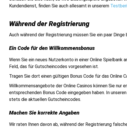
Kundendienst, finden Sie auch allesamt in unserem
Testber
Während der Registrierung
Auch während der Registrierung müssen Sie ein paar Dinge
Ein Code für den Willkommensbonus
Wenn Sie ein neues Nutzerkonto in einer Online Spielbank
Feld, das für Gutscheincodes vorgesehen ist.
Tragen Sie dort einen gültigen Bonus Code für das Online Ca
Willkommensangebote der Online Casinos können Sie nur erh
entsprechenden Bonus Code eingegeben haben. In unseren T
stets die aktuellen Gutscheincodes.
Machen Sie korrekte Angaben
Wir raten Ihnen davon ab, während der Registrierung fals