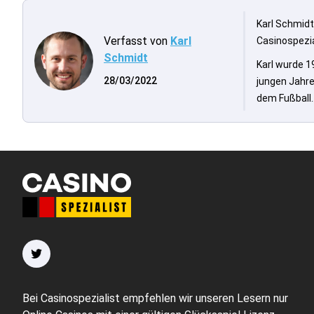
Karl Schmidt
Verfasst von
Karl
Casinospezia
Schmidt
Karl wurde 1
28/03/2022
jungen Jahre
dem Fußball..
Bei Casinospezialist empfehlen wir unseren Lesern nur