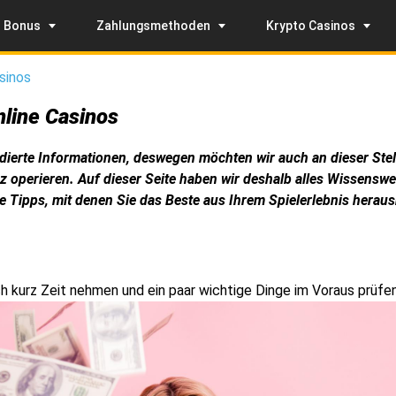
o Bonus
Zahlungsmethoden
Krypto Casinos
asinos
nline Casinos
ndierte Informationen, deswegen möchten wir auch an dieser Stel
 operieren. Auf dieser Seite haben wir deshalb alles Wissenswe
e Tipps, mit denen Sie das Beste aus Ihrem Spielerlebnis herau
ich kurz Zeit nehmen und ein paar wichtige Dinge im Voraus prüfen