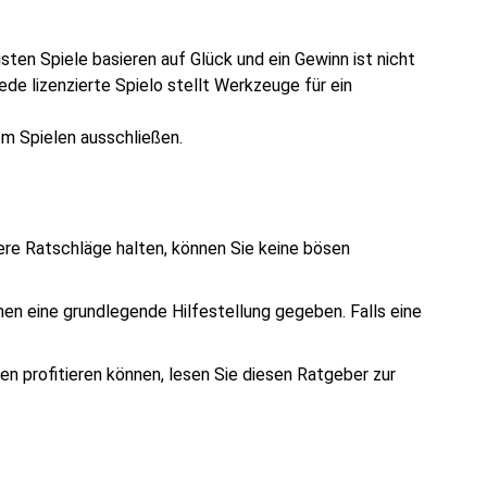
sten Spiele basieren auf Glück und ein Gewinn ist nicht
Jede lizenzierte Spielo stellt Werkzeuge für ein
om Spielen ausschließen.
sere Ratschläge halten, können Sie keine bösen
hnen eine grundlegende Hilfestellung gegeben. Falls eine
en profitieren können, lesen Sie diesen Ratgeber zur