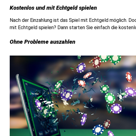
Kostenlos und mit Echtgeld spielen
Nach der Einzahlung ist das Spiel mit Echtgeld möglich. Do
mit Echtgeld spielen? Dann starten Sie einfach die kostenl
Ohne Probleme auszahlen