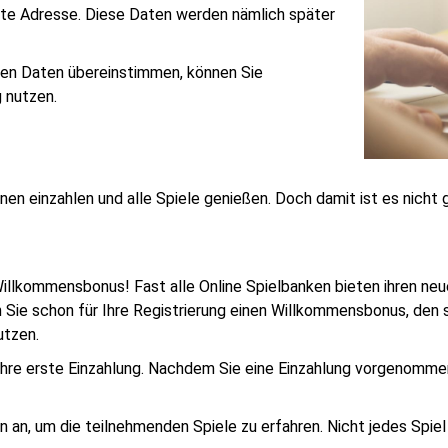
hte Adresse. Diese Daten werden nämlich später
chen Daten übereinstimmen, können Sie
 nutzen.
önnen einzahlen und alle Spiele genießen. Doch damit ist es nicht
illkommensbonus! Fast alle Online Spielbanken bieten ihren neu
n Sie schon für Ihre Registrierung einen Willkommensbonus, den
utzen.
Ihre erste Einzahlung. Nachdem Sie eine Einzahlung vorgenomm
n an, um die teilnehmenden Spiele zu erfahren. Nicht jedes Spie