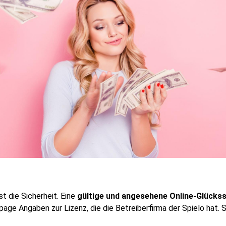
t die Sicherheit. Eine
gültige und angesehene Online-Glückss
age Angaben zur Lizenz, die die Betreiberfirma der Spielo hat.