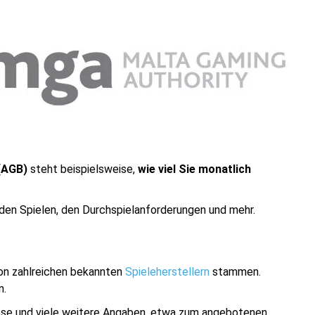
(AGB)
steht beispielsweise,
wie viel Sie monatlich
nden Spielen, den Durchspielanforderungen und mehr.
 von zahlreichen bekannten
Spieleherstellern
stammen.
n.
iese und viele weitere Angaben, etwa zum angebotenen